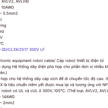
i: AVLV2, AVLV8)
– 10AWG
 – 5.5mm2
i
ing
eld
0V
°C
-3D/CL3X/2517 300V LF
ctronic equipment robot cable/ Cáp robot thiết bị điện tử
 dụng Hệ thống dây điện phù hợp cho phần đơn vị nhiều khớ
lên.)
 hợp cho hệ thống dây cáp xích để di chuyển tốc độ cao. (Ki
X là tiêu chuẩn niêm yết được mua lại và tương ứng với NF
 robot có UL và cUL ở 300V, 105°C. (Thể loại: AVLV2, AVL
– 14AWG
 – 2mm2