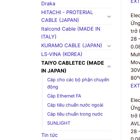
EXT
Draka
HITACHI - PROTERIAL
Ele
CABLE (JAPAN)
Ứng
Italcond Cable (MADE IN
trở
ITALY)
28 
KURAMO CABLE (JAPAN)
0.0
LS-VINA (KOREA)
Mult
Mov
TAIYO CABLETEC (MADE
30
IN JAPAN)
80°
Cáp cho các bộ phận chuyển
EXT
động
Cáp Ethernet FA
Ele
Cáp tiêu chuẩn nước ngoài
Ứng
Cáp tiêu chuẩn trong nước
trở
AVL
SUNLIGHT
28 
Tin tức
0.0