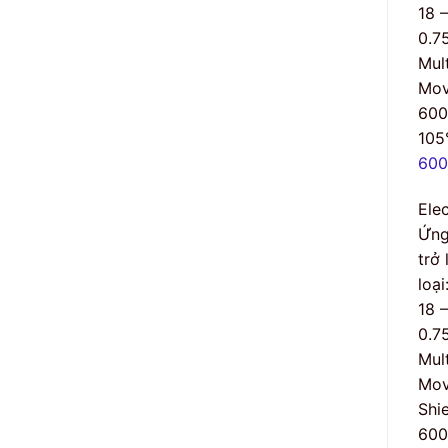
18 
0.7
Mult
Mov
60
105
600
Ele
Ứng
trở
loạ
18 
0.7
Mult
Mov
Shi
60