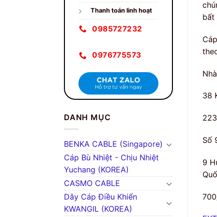
chú
Thanh toán linh hoạt
bất
0985727232
Cáp
theo
0976775573
Nhà
38 
DANH MỤC
223
Số 
BENKA CABLE (Singapore)
Cáp Bù Nhiệt - Chịu Nhiệt
9 H
Yuchang (KOREA)
Quố
CASMO CABLE
700
Dây Cáp Điều Khiển
KWANGIL (KOREA)