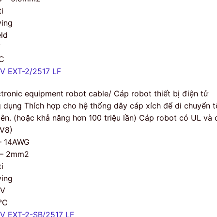
i
ing
eld
V
C
V EXT-2/2517 LF
ctronic equipment robot cable/ Cáp robot thiết bị điện tử
 dụng Thích hợp cho hệ thống dây cáp xích để di chuyển tố
 lên. (hoặc khả năng hơn 100 triệu lần) Cáp robot có UL và 
V8)
– 14AWG
 – 2mm2
i
ing
0V
°C
V EXT-2-SB/2517 LF