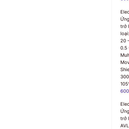
Ele
Ứng
trở
loạ
20 
0.5
Mult
Mov
Shi
30
105
600
Ele
Ứng
trở
AVL