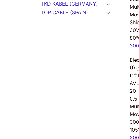
TKD KABEL (GERMANY)
Mult
TOP CABLE (SPAIN)
Mov
Shi
30
80°
300
Ele
Ứng
trở
AVL
20 
0.5
Mult
Mov
30
105
300