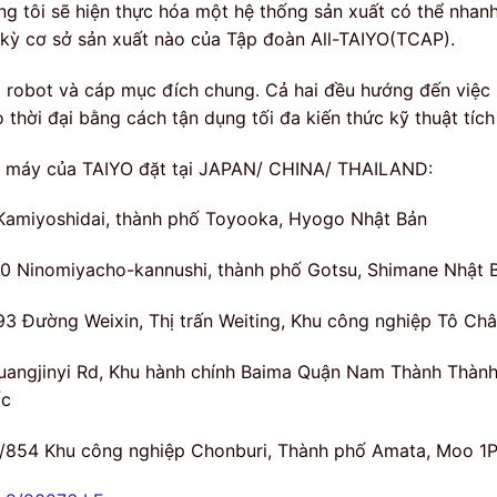
ng tôi sẽ hiện thực hóa một hệ thống sản xuất có thể nha
 kỳ cơ sở sản xuất nào của Tập đoàn All-TAIYO(TCAP).
 robot và cáp mục đích chung. Cả hai đều hướng đến việc 
 thời đại bằng cách tận dụng tối đa kiến ​​thức kỹ thuật tích
 máy của TAIYO đặt tại JAPAN/ CHINA/ THAILAND:
Kamiyoshidai, thành phố Toyooka, Hyogo Nhật Bản
0 Ninomiyacho-kannushi, thành phố Gotsu, Shimane Nhật 
93 Đường Weixin, Thị trấn Weiting, Khu công nghiệp Tô Ch
uangjinyi Rd, Khu hành chính Baima Quận Nam Thành Thàn
c
/854 Khu công nghiệp Chonburi, Thành phố Amata, Moo 1Pa