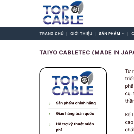
Skip
to
content
TRANG CHỦ
GIỚI THIỆU
SẢN PHẨM
C
TAIYO CABLETEC (MADE IN JAP
Từ 
tri
phẩ
cụ, 
thầ
Sản phẩm chính hãng
Giao hàng toàn quốc
Kể 
cao
Hỗ trợ kỹ thuật miễn
chất
phí