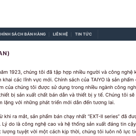
HÍNH SÁCH BÁN HÀNG
LIÊN HỆ
TIN TỨC
AN)
năm 1923, chúng tôi đã tập hợp nhiều người và công nghệ k
ển khai các lĩnh vực mới. Chính sách của TAIYO là sản phẩm 
m của chúng tôi được sử dụng trong nhiều ngành công ng
thiết bị sản xuất chất bán dẫn và thiết bị y tế. Chúng tôi 
m lặng với những phát triển mới dẫn đến tương lai.
từ khi ra mắt, sản phẩm bán chạy nhất “EXT-II series” đã đư
. Lý do là công nghệ cao và hệ thống sản xuất đáng tin c
 lượng tuyệt vời một cách kịp thời, chúng tôi luôn nỗ lực ti