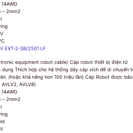
– 14AWG
5 – 2mm2
i
ing
0V
°C
V EXT-2-SB/2501 LF
ctronic equipment robot cable/ Cáp robot thiết bị điện tử
 dụng Thích hợp cho hệ thống dây cáp xích để di chuyển tố
 lên. (hoặc khả năng hơn 100 triệu lần) Cáp Robot được bả
i: AVLV2, AVLV8)
– 14AWG
5 – 2mm2
i
ing
eld
0V