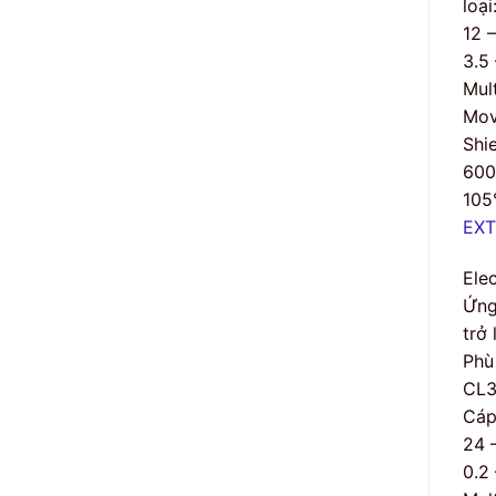
loạ
12 
3.5
Mult
Mov
Shi
60
105
EXT
Ele
Ứng
trở 
Phù
CL3
Cáp
24 
0.2