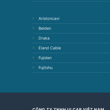
Aristoncavi
Belden
Draka
Eland Cable
Fujiden
Fujitshu
CÔNG TY TNHH ULCAB VIỆT NAM