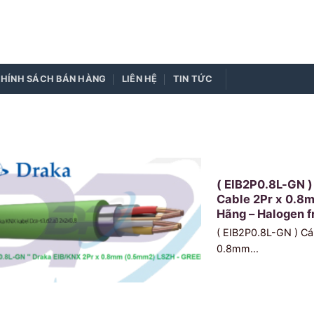
HÍNH SÁCH BÁN HÀNG
LIÊN HỆ
TIN TỨC
( EIB2P0.8L-GN )
Cable 2Pr x 0.8
Hãng – Halogen f
( EIB2P0.8L-GN ) Cá
0.8mm...