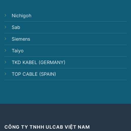
Nichigoh
Sab
Siemens
Taiyo
TKD KABEL (GERMANY)
TOP CABLE (SPAIN)
CÔNG TY TNHH ULCAB VIỆT NAM