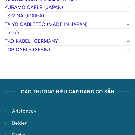
KURAMO CABLE (JAPAN)
LS-VINA (KOREA)
TAIYO CABLETEC (MADE IN JAPAN)
Tin tức
TKD KABEL (GERMANY)
TOP CABLE (SPAIN)
CÁC THƯƠNG HIỆU CÁP ĐANG CÓ SẴN
Aristoncavi
Belden
Draka