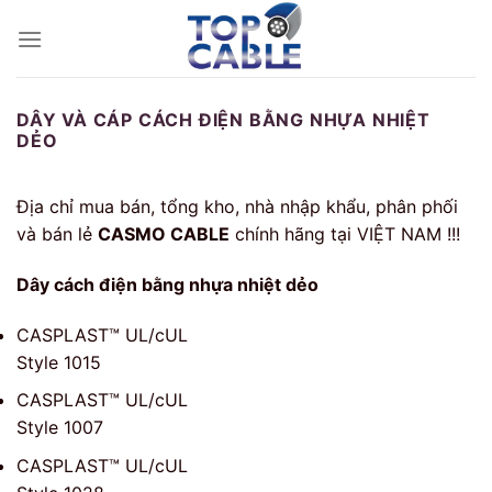
Skip
to
content
DÂY VÀ CÁP CÁCH ĐIỆN BẰNG NHỰA NHIỆT
DẺO
Địa chỉ mua bán, tổng kho, nhà nhập khẩu, phân phối
và bán lẻ
CASMO CABLE
chính hãng tại VIỆT NAM !!!
Dây cách điện bằng nhựa nhiệt dẻo
CASPLAST™ UL/cUL
Style 1015
CASPLAST™ UL/cUL
Style 1007
CASPLAST™ UL/cUL