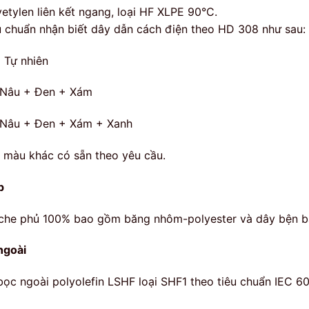
yetylen liên kết ngang, loại HF XLPE 90°C.
u chuẩn nhận biết dây dẫn cách điện theo HD 308 như sau:
Tự nhiên
 Nâu + Đen + Xám
 Nâu + Đen + Xám + Xanh
 màu khác có sẵn theo yêu cầu.
p
che phủ 100% bao gồm băng nhôm-polyester và dây bện b
ngoài
bọc ngoài polyolefin LSHF loại SHF1 theo tiêu chuẩn IEC 