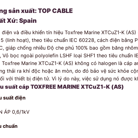
ng sản xuất: TOP CABLE
ất Xứ: Spain
 điện và điều khiển tín hiệu Toxfree Marine XTCuZ1-K (AS
i 5 (linh hoạt), theo tiêu chuẩn IEC 60228, cách điện bằng P
C, giáp chống nhiễu Độ che phủ 100% bao gồm băng nhôm
, Vỏ bọc ngoài polyolefin LSHF loại SHF1 theo tiêu chuẩn
 Toxfree Marine XTCuZ1-K (AS) không có halogen là cáp an
ng thải ra khí độc hoặc ăn mòn, do đó bảo vệ sức khỏe cộ
đối với thiết bị điện tử. Vì lý do này, việc sử dụng nó được
ệu suất cáp TOXFREE MARINE XTCuZ1-K (AS)
u suất điện
N ÁP 0,6/1kV
u chuẩn