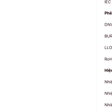
IEC
Phê
DNV
BUR
LLO
Ro
Hiệ
Nhi
Nhi
Nhi