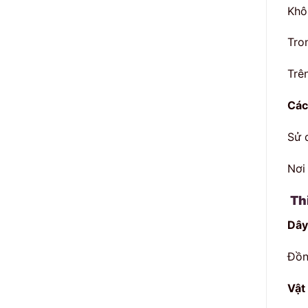
Khô
Tro
Trê
Các
Sử 
Nơi
Thi
Dây
Đồn
Vật