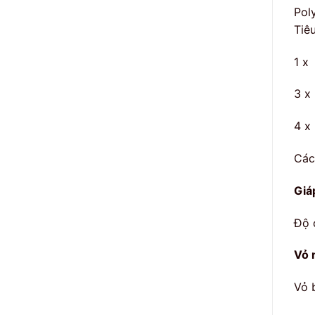
Pol
Tiê
1 x
3 x
4 x
Các
Giá
Độ 
Vỏ 
Vỏ 