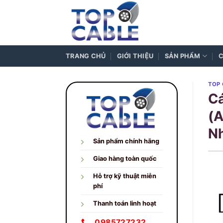
Skip
to
content
TRANG CHỦ
GIỚI THIỆU
SẢN PHẨM
C
TOP 
C
(A
N
Sản phẩm chính hãng
Giao hàng toàn quốc
Hỗ trợ kỹ thuật miễn
phí
Thanh toán linh hoạt
0985727232