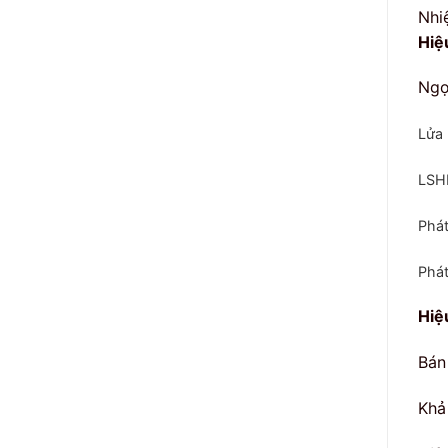
Nhi
Hiệ
Ngọ
Lửa 
LSHF
Phát
Phát
Hiệ
Bán
Khả