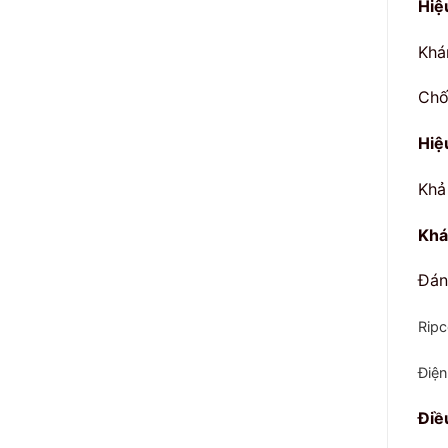
Hiệ
Khá
Chố
Hiệ
Khả
Khá
Đán
Ripc
Điện
Điề