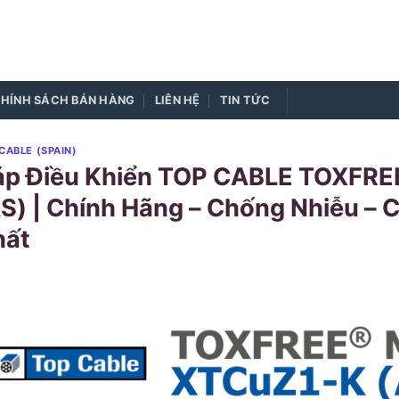
HÍNH SÁCH BÁN HÀNG
LIÊN HỆ
TIN TỨC
CABLE (SPAIN)
áp Điều Khiển TOP CABLE TOXFR
S) | Chính Hãng – Chống Nhiễu – C
hất