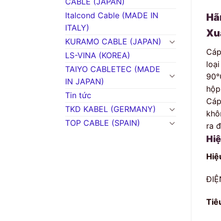
CABLE (JAPAN)
Italcond Cable (MADE IN
Hã
ITALY)
Xu
KURAMO CABLE (JAPAN)
Cáp
LS-VINA (KOREA)
loạ
TAIYO CABLETEC (MADE
90°
IN JAPAN)
hộp
Tin tức
Cáp
TKD KABEL (GERMANY)
khô
TOP CABLE (SPAIN)
ra 
Hi
Hiệ
ĐIỆ
Tiê