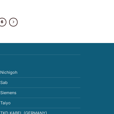
6
Nichigoh
Sab
Siemens
Taiyo
TKD KABEL (GERMANY)