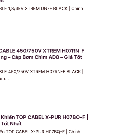
ất
BLE 1,8/3kV XTREM DN-F BLACK | Chính
 CABLE 450/750V XTREM H07RN-F
ng – Cáp Bơm Chìm AD8 – Giá Tốt
BLE 450/750V XTREM H07RN-F BLACK |
m...
u Khiển TOP CABEL X-PUR H07BQ-F |
 Tốt Nhất
hiển TOP CABEL X-PUR H07BQ-F | Chính