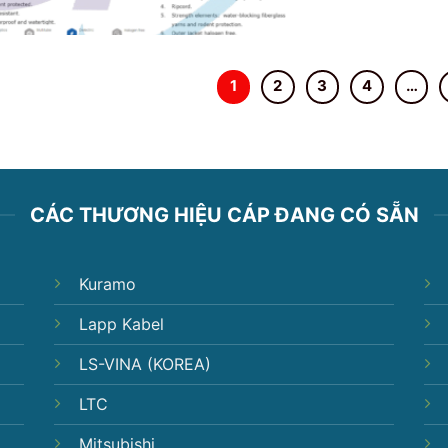
1
2
3
4
…
CÁC THƯƠNG HIỆU CÁP ĐANG CÓ SẴN
Kuramo
Lapp Kabel
LS-VINA (KOREA)
LTC
Mitsubishi