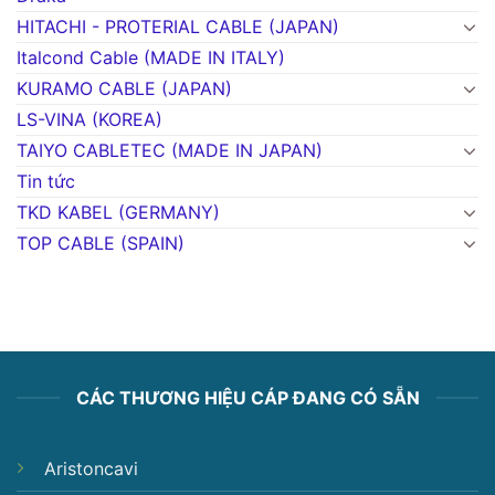
HITACHI - PROTERIAL CABLE (JAPAN)
Italcond Cable (MADE IN ITALY)
KURAMO CABLE (JAPAN)
LS-VINA (KOREA)
TAIYO CABLETEC (MADE IN JAPAN)
Tin tức
TKD KABEL (GERMANY)
TOP CABLE (SPAIN)
CÁC THƯƠNG HIỆU CÁP ĐANG CÓ SẴN
Aristoncavi