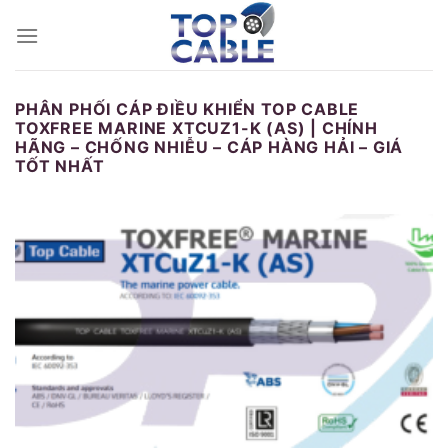
Skip
to
content
PHÂN PHỐI CÁP ĐIỀU KHIỂN TOP CABLE
TOXFREE MARINE XTCUZ1-K (AS) | CHÍNH
HÃNG – CHỐNG NHIỄU – CÁP HÀNG HẢI – GIÁ
TỐT NHẤT