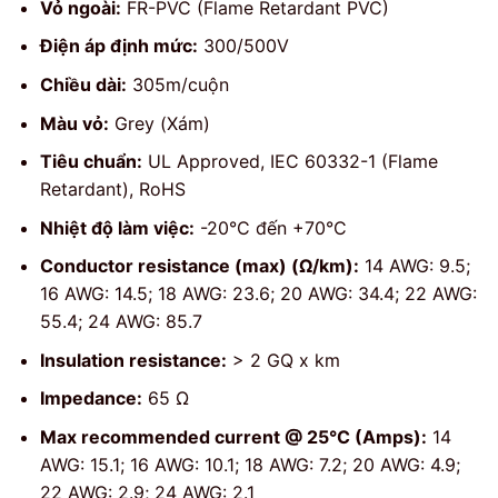
Vỏ ngoài:
FR-PVC (Flame Retardant PVC)
Điện áp định mức:
300/500V
Chiều dài:
305m/cuộn
Màu vỏ:
Grey (Xám)
Tiêu chuẩn:
UL Approved, IEC 60332-1 (Flame
Retardant), RoHS
Nhiệt độ làm việc:
-20°C đến +70°C
Conductor resistance (max) (Ω/km):
14 AWG: 9.5;
16 AWG: 14.5; 18 AWG: 23.6; 20 AWG: 34.4; 22 AWG:
55.4; 24 AWG: 85.7
Insulation resistance:
> 2 GQ x km
Impedance:
65 Ω
Max recommended current @ 25°C (Amps):
14
AWG: 15.1; 16 AWG: 10.1; 18 AWG: 7.2; 20 AWG: 4.9;
22 AWG: 2.9; 24 AWG: 2.1