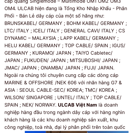
cáp quang Singlemode – Multimode OM1 OM2 OM3
OM4. ULCAB hiện đang là Tổng Kho Nhập Khẩu - Phân
Phối - Bán Lẻ dây cáp của một số hãng như:
BRUNSKABEL/ GERMANY ; BOHM KABEL/ GERMANY ;
LTC/ ITALY ; ICEL/ ITALY ; GENERAL CAVI/ ITALY ; CS
DYNAMIC – MALAYSIA ; LAPP KABEL/ GERMANY ;
HELU KABEL/ GERMANY ; TOP CABLE/ SPAIN ; IGUS/
GERMANY ; KURAMO/ JAPAN ; TAIYO Cabletec/
JAPAN ; FUKUDEN/ JAPAN ; MITSUBOSHI/ JAPAN ;
JMAC/ JAPAN ; ONAMBA/ JAPAN ; FUJI/ JAPAN.
Ngoài ra chúng tôi chuyên cung cấp các dòng cáp
MARINE & OFFSHORE /NEK 606 với nhãn hàng G7 &
ASIA : SEOUL CABLE-SEC/ KOREA; TMC/ KOREA ;
WILSON/ SINGAPORE ; UNTEL/ ITALY ; TOP CABLE/
SPAIN ; NEK/ NORWAY.
ULCAB Việt Nam
là doanh
nghiệp hàng đầu trong ngành dây cáp với hàng nghìn
khách hàng là các khu doanh nghiệp sản xuất, khu
công nghiệp, toà nhà, đại lý phân phối trên toàn quốc