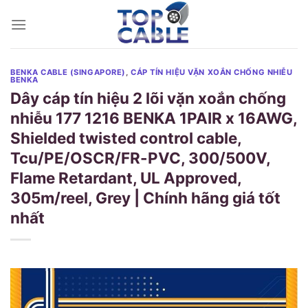
Skip
to
content
BENKA CABLE (SINGAPORE)
,
CÁP TÍN HIỆU VẶN XOẮN CHỐNG NHIỄU
BENKA
Dây cáp tín hiệu 2 lõi vặn xoắn chống
nhiễu 177 1216 BENKA 1PAIR x 16AWG,
Shielded twisted control cable,
Tcu/PE/OSCR/FR-PVC, 300/500V,
Flame Retardant, UL Approved,
305m/reel, Grey | Chính hãng giá tốt
nhất