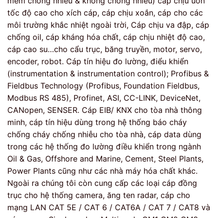
mềm chống nhiễu & không chống nhiễu) cáp chịu uốn
tốc độ cao cho xích cáp, cáp chịu xoắn, cáp cho các
môi trường khắc nhiệt ngoài trời, Cáp chịu va đập, cáp
chống oil, cáp kháng hóa chất, cáp chịu nhiệt độ cao,
cáp cao su…cho cẩu trục, băng truyền, motor, servo,
encoder, robot. Cáp tín hiệu đo lường, điểu khiển
(instrumentation & instrumentation control); Profibus &
Fieldbus Technology (Profibus, Foundation Fieldbus,
Modbus RS 485), Profinet, ASI, CC-LINK, DeviceNet,
CANopen, SENSER. Cáp EIB/ KNX cho tòa nhà thông
minh, cáp tín hiệu dùng trong hệ thống báo cháy
chống cháy chống nhiễu cho tòa nhà, cáp data dùng
trong các hệ thống đo lường điều khiển trong ngành
Oil & Gas, Offshore and Marine, Cement, Steel Plants,
Power Plants cũng như các nhà máy hóa chất khác.
Ngoài ra chúng tôi còn cung cấp các loại cáp đồng
trục cho hệ thống camera, ăng ten radar, cáp cho
mạng LAN CAT 5E / CAT 6 / CAT6A / CAT 7 / CAT8 và