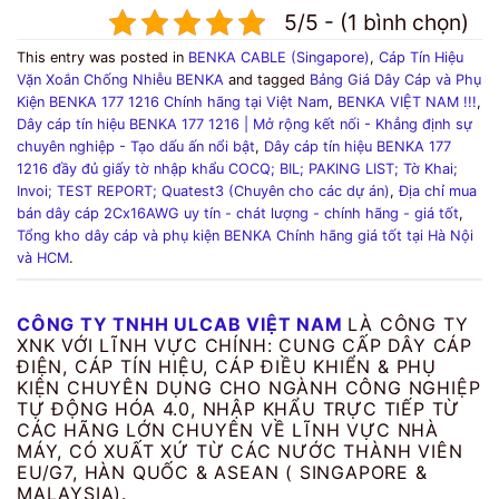
5/5 - (1 bình chọn)
This entry was posted in
BENKA CABLE (Singapore)
,
Cáp Tín Hiệu
Vặn Xoắn Chống Nhiễu BENKA
and tagged
Bảng Giá Dây Cáp và Phụ
Kiện BENKA 177 1216 Chính hãng tại Việt Nam
,
BENKA VIỆT NAM !!!
,
Dây cáp tín hiệu BENKA 177 1216 | Mở rộng kết nối - Khẳng định sự
chuyên nghiệp - Tạo dấu ấn nổi bật
,
Dây cáp tín hiệu BENKA 177
1216 đầy đủ giấy tờ nhập khẩu COCQ; BIL; PAKING LIST; Tờ Khai;
Invoi; TEST REPORT; Quatest3 (Chuyên cho các dự án)
,
Địa chỉ mua
bán dây cáp 2Cx16AWG uy tín - chát lượng - chính hãng - giá tốt
,
Tổng kho dây cáp và phụ kiện BENKA Chính hãng giá tốt tại Hà Nội
và HCM
.
CÔNG TY TNHH ULCAB VIỆT NAM
LÀ CÔNG TY
XNK VỚI LĨNH VỰC CHÍNH: CUNG CẤP DÂY CÁP
ĐIỆN, CÁP TÍN HIỆU, CÁP ĐIỀU KHIỂN & PHỤ
KIỆN CHUYÊN DỤNG CHO NGÀNH CÔNG NGHIỆP
TỰ ĐỘNG HÓA 4.0, NHẬP KHẨU TRỰC TIẾP TỪ
CÁC HÃNG LỚN CHUYÊN VỀ LĨNH VỰC NHÀ
MÁY, CÓ XUẤT XỨ TỪ CÁC NƯỚC THÀNH VIÊN
EU/G7, HÀN QUỐC & ASEAN ( SINGAPORE &
MALAYSIA).