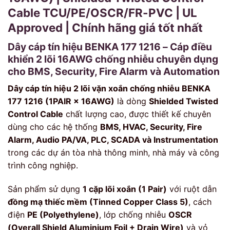
Cable TCU/PE/OSCR/FR-PVC | UL
Approved | Chính hãng giá tốt nhất
Dây cáp tín hiệu BENKA 177 1216 – Cáp điều
khiển 2 lõi 16AWG chống nhiễu chuyên dụng
cho BMS, Security, Fire Alarm và Automation
Dây cáp tín hiệu 2 lõi vặn xoắn chống nhiễu BENKA
177 1216 (1PAIR × 16AWG)
là dòng
Shielded Twisted
Control Cable
chất lượng cao, được thiết kế chuyên
dùng cho các hệ thống
BMS, HVAC, Security, Fire
Alarm, Audio PA/VA, PLC, SCADA và Instrumentation
trong các dự án tòa nhà thông minh, nhà máy và công
trình công nghiệp.
Sản phẩm sử dụng
1 cặp lõi xoắn (1 Pair)
với ruột dẫn
đồng mạ thiếc mềm (Tinned Copper Class 5)
, cách
điện
PE (Polyethylene)
, lớp chống nhiễu
OSCR
(Overall Shield Aluminium Foil + Drain Wire)
và vỏ