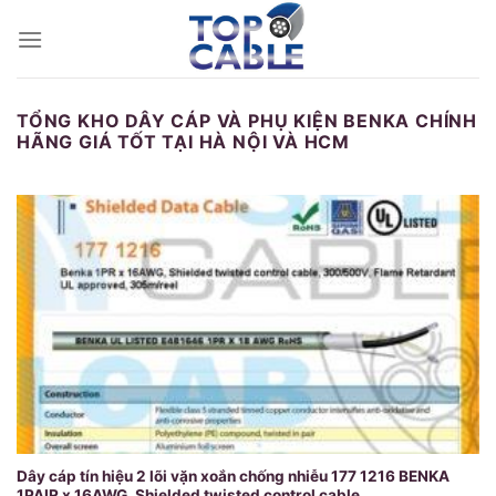
Skip
to
content
TỔNG KHO DÂY CÁP VÀ PHỤ KIỆN BENKA CHÍNH
HÃNG GIÁ TỐT TẠI HÀ NỘI VÀ HCM
Dây cáp tín hiệu 2 lõi vặn xoắn chống nhiễu 177 1216 BENKA
1PAIR x 16AWG, Shielded twisted control cable,