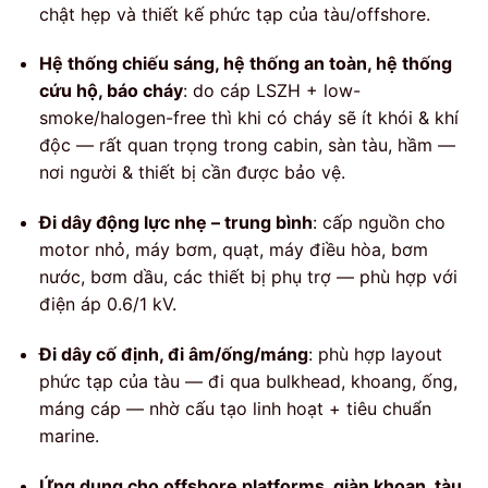
chật hẹp và thiết kế phức tạp của tàu/offshore.
Hệ thống chiếu sáng, hệ thống an toàn, hệ thống
cứu hộ, báo cháy
: do cáp LSZH + low-
smoke/halogen-free thì khi có cháy sẽ ít khói & khí
độc — rất quan trọng trong cabin, sàn tàu, hầm —
nơi người & thiết bị cần được bảo vệ.
Đi dây động lực nhẹ – trung bình
: cấp nguồn cho
motor nhỏ, máy bơm, quạt, máy điều hòa, bơm
nước, bơm dầu, các thiết bị phụ trợ — phù hợp với
điện áp 0.6/1 kV.
Đi dây cố định, đi âm/ống/máng
: phù hợp layout
phức tạp của tàu — đi qua bulkhead, khoang, ống,
máng cáp — nhờ cấu tạo linh hoạt + tiêu chuẩn
marine.
Ứng dụng cho offshore platforms, giàn khoan, tàu