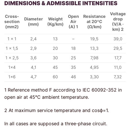
DIMENSIONS & ADMISSIBLE INTENSITIES
Voltage
Cross-
Open
Resistance
Diameter
Weight
drop
section
Air
at 20ºC
(mm)
(Kg/km)
(V/A ·
(mm2)
(A) 1
(Ω/km)
km) 2
1 x 1
2,4
13
–
19,5
39,0
1 x 1,5
2,9
20
18
13,3
29,5
1 x 2,5
3,6
30
25
7,98
17,7
1×4
4,1
45
35
4,95
11,0
1×6
4,7
60
46
3,30
7,32
1
Reference method F according to IEC 60092-352 in
open air at 45°C ambient temperature.
2
At maximum service temperature and cos
ϕ
=1.
In all cases are supposed a three-phase circuit.