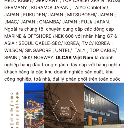
HELU KABEL/ GERMANY ; TOP CABLE/ SPAIN ; IGUS/
GERMANY ; KURAMO/ JAPAN ; TAIYO Cabletec/
JAPAN ; FUKUDEN/ JAPAN ; MITSUBOSHI/ JAPAN ;
JMAC/ JAPAN ; ONAMBA/ JAPAN ; FUJI/ JAPAN.
Ngoài ra chúng tôi chuyên cung cấp các dòng cáp
MARINE & OFFSHORE /NEK 606 với nhãn hàng G7 &
ASIA : SEOUL CABLE-SEC/ KOREA; TMC/ KOREA ;
WILSON/ SINGAPORE ; UNTEL/ ITALY ; TOP CABLE/
SPAIN ; NEK/ NORWAY.
ULCAB Việt Nam
là doanh
nghiệp hàng đầu trong ngành dây cáp với hàng nghìn
khách hàng là các khu doanh nghiệp sản xuất, khu
công nghiệp, toà nhà, đại lý phân phối trên toàn quốc