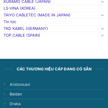
KURAMO CABLE (JAPAN)
LS-VINA (KOREA)
TAIYO CABLETEC (MADE IN JAPAN)
Tin tức
TKD KABEL (GERMANY)
TOP CABLE (SPAIN)
CÁC THƯƠNG HIỆU CÁP ĐANG CÓ SẴN
Aristoncavi
Belden
Draka