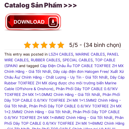
Catalog Sản Phẩm >>>
5/5 - (34 bình chọn)
This entry was posted in
LSZH CABLES
,
MARINE CABLES
,
PANEL
WIRE CABLES
,
RUBBER CABLES
,
SPECIAL CABLES
,
TOP CABLE
(SPAIN)
and tagged
Cáp Điện Châu Âu TOP CABLE TOXFREE ZH MX
Chính Hãng - Giá Tốt Nhất
,
Dây cáp điện đơn Halogen Free/ Xuất Xứ
Châu Âu/ Chính Hãng - Chất Lượng - Uy Tín - Giá Tốt Nhất
,
Dây Cáp
Rubber TOXFREE ZH MX dùng được cho môi trường biển Marine
Cable (Offshore & Onshore)
,
Phân Phối Dây TOP CABLE 0.6/1KV
TOXFREE ZH MX 1x1.0MM2 Chính Hãng - Giá Tốt Nhất
,
Phân Phối
Dây TOP CABLE 0.6/1KV TOXFREE ZH MX 1x1.5MM2 Chính Hãng -
Giá Tốt Nhất
,
Phân Phối Dây TOP CABLE 0.6/1KV TOXFREE ZH MX
1x2.5MM2 Chính Hãng - Giá Tốt Nhất
,
Phân Phối Dây TOP CABLE
0.6/1KV TOXFREE ZH MX 1x4MM2 Chính Hãng - Giá Tốt Nhất
,
Phân
Phối Dây TOP CABLE 0.6/1KV TOXFREE ZH MX 1x6MM2 Chính Hãng
- Giá Tốt Nhất
,
Phân Phối TOP CABLE Chính Hãng tại Hà Nội !!!
,