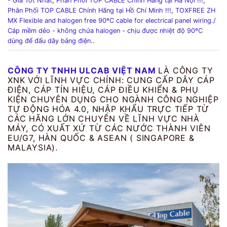
Phân Phối TOP CABLE Chính Hãng tại Hồ Chí Minh !!!
,
TOXFREE ZH
MX Flexible and halogen free 90ºC cable for electrical panel wiring./
Cáp mềm dẻo - không chứa halogen - chịu được nhiệt độ 90ºC
dùng để đấu dây bảng điện.
.
CÔNG TY TNHH ULCAB VIỆT NAM
LÀ CÔNG TY
XNK VỚI LĨNH VỰC CHÍNH: CUNG CẤP DÂY CÁP
ĐIỆN, CÁP TÍN HIỆU, CÁP ĐIỀU KHIỂN & PHỤ
KIỆN CHUYÊN DỤNG CHO NGÀNH CÔNG NGHIỆP
TỰ ĐỘNG HÓA 4.0, NHẬP KHẨU TRỰC TIẾP TỪ
CÁC HÃNG LỚN CHUYÊN VỀ LĨNH VỰC NHÀ
MÁY, CÓ XUẤT XỨ TỪ CÁC NƯỚC THÀNH VIÊN
EU/G7, HÀN QUỐC & ASEAN ( SINGAPORE &
MALAYSIA).