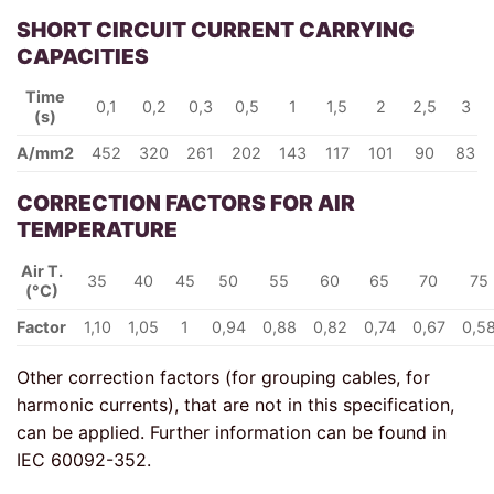
SHORT CIRCUIT CURRENT CARRYING
CAPACITIES
Time
0,1
0,2
0,3
0,5
1
1,5
2
2,5
3
(s)
A/mm2
452
320
261
202
143
117
101
90
83
CORRECTION FACTORS FOR AIR
TEMPERATURE
Air T.
35
40
45
50
55
60
65
70
75
(°C)
Factor
1,10
1,05
1
0,94
0,88
0,82
0,74
0,67
0,5
Other correction factors (for grouping cables, for
harmonic currents), that are not in this specification,
can be applied. Further information can be found in
IEC 60092-352.