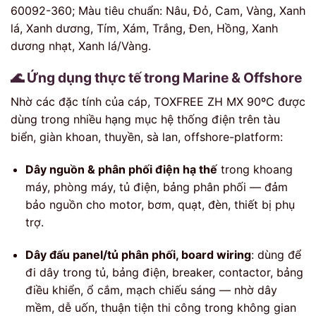
60092-360; Màu tiêu chuẩn: Nâu, Đỏ, Cam, Vàng, Xanh
lá, Xanh dương, Tím, Xám, Trắng, Đen, Hồng, Xanh
dương nhạt, Xanh lá/Vàng.
🌊 Ứng dụng thực tế trong Marine & Offshore
Nhờ các đặc tính của cáp, TOXFREE ZH MX 90ºC được
dùng trong nhiều hạng mục hệ thống điện trên tàu
biển, giàn khoan, thuyền, sà lan, offshore-platform:
Dây nguồn & phân phối điện hạ thế
trong khoang
máy, phòng máy, tủ điện, bảng phân phối — đảm
bảo nguồn cho motor, bơm, quạt, đèn, thiết bị phụ
trợ.
Dây đấu panel/tủ phân phối, board wiring
: dùng để
đi dây trong tủ, bảng điện, breaker, contactor, bảng
điều khiển, ổ cắm, mạch chiếu sáng — nhờ dây
mềm, dễ uốn, thuận tiện thi công trong không gian