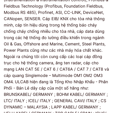
Fieldbus Technology (Profibus, Foundation Fieldbus,
Modbus RS 485), Profinet, ASI, CC-LINK, DeviceNet,
CANopen, SENSER. Cáp EIB/ KNX cho tòa nhà thông
minh, cáp tín hiệu dùng trong hệ thống báo cháy
chống cháy chống nhiễu cho tòa nhà, cáp data dùng
trong các hệ thống đo lường điều khiển trong ngành
Oil & Gas, Offshore and Marine, Cement, Steel Plants,
Power Plants cũng như các nhà máy hóa chất khác.
Ngoài ra chúng tôi còn cung cấp các loại cáp đồng
trục cho hệ thống camera, ăng ten radar, cáp cho
mạng LAN CAT 5E / CAT 6 / CAT6A / CAT 7 / CAT8 và
cáp quang Singlemode – Multimode OM1 OM2 OM3
OM4. ULCAB hiện đang là Tổng Kho Nhập Khẩu - Phân
Phối - Bán Lẻ dây cáp của một số hãng như:
BRUNSKABEL/ GERMANY ; BOHM KABEL/ GERMANY ;
LTC/ ITALY ; ICEL/ ITALY ; GENERAL CAVI/ ITALY ; CS
DYNAMIC – MALAYSIA ; LAPP KABEL/ GERMANY ;