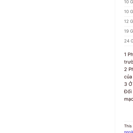
10 G
10 G
12 G
19 G
24 G
1 P
trư
2 P
của
3 Ở
Đối
mạc
This
ngoà