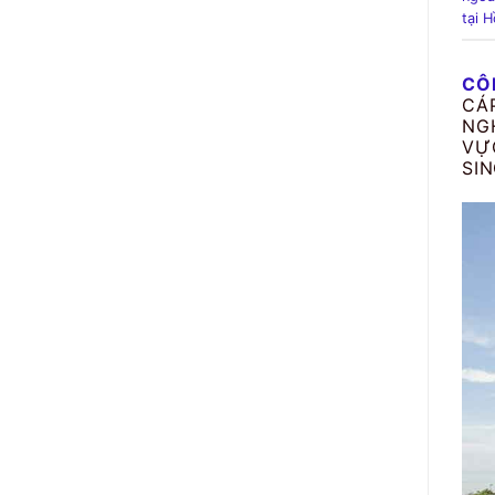
tại H
CÔ
CÁ
NG
VỰ
SIN