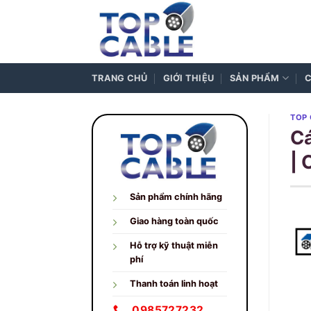
Skip
to
content
TRANG CHỦ
GIỚI THIỆU
SẢN PHẨM
C
TOP 
Cá
| 
Sản phẩm chính hãng
Giao hàng toàn quốc
Hỗ trợ kỹ thuật miễn
phí
Thanh toán linh hoạt
0985727232