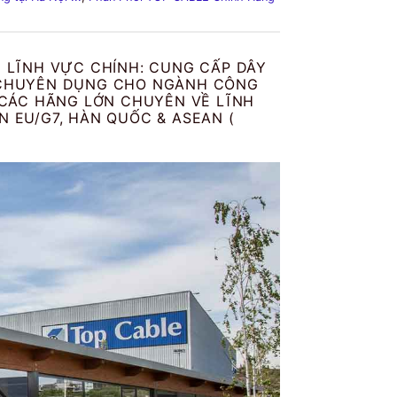
I LĨNH VỰC CHÍNH: CUNG CẤP DÂY
ỆN CHUYÊN DỤNG CHO NGÀNH CÔNG
 CÁC HÃNG LỚN CHUYÊN VỀ LĨNH
 EU/G7, HÀN QUỐC & ASEAN (