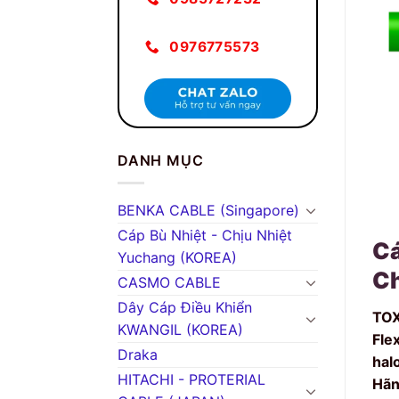
0976775573
DANH MỤC
BENKA CABLE (Singapore)
Cáp Bù Nhiệt - Chịu Nhiệt
Cá
Yuchang (KOREA)
Ch
CASMO CABLE
Dây Cáp Điều Khiển
TOX
KWANGIL (KOREA)
Fle
Draka
hal
HITACHI - PROTERIAL
Hãn