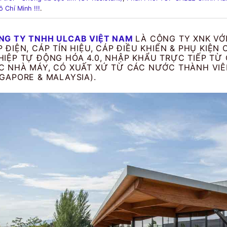
ồ Chí Minh !!!
.
NG TY TNHH ULCAB VIỆT NAM
LÀ CÔNG TY XNK VỚ
P ĐIỆN, CÁP TÍN HIỆU, CÁP ĐIỀU KHIỂN & PHỤ KI
HIỆP TỰ ĐỘNG HÓA 4.0, NHẬP KHẨU TRỰC TIẾP TỪ
C NHÀ MÁY, CÓ XUẤT XỨ TỪ CÁC NƯỚC THÀNH VIÊN
GAPORE & MALAYSIA).