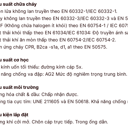
u suất chữa cháy
n lửa không lan truyền theo EN 60332-1/IEC 60332-1.
y không lan truyền theo EN 60332-3/IEC 60332-3 và EN 
F (Không chứa halogen ít khói) theo EN 60754-1 / IEC 607
t thải khói thấp theo EN 61034/IEC 61034: Độ truyền ánh 
t thải khí ăn mòn thấp theo EN 60754-2/IEC 60754-2.
n ứng cháy CPR, B2ca -s1a, d1, a1 theo EN 50575.
u suất cơ học
 kính uốn tối thiểu: đường kính cáp 5x.
 năng chống va đập: AG2 Mức độ nghiêm trọng trung bình.
u suất môi trường
ng hóa chất & dầu: Chấp nhận được.
ng tia cực tím: UNE 211605 và EN 50618. Khả năng chống 
u kiện lắp đặt
ng khí cởi mở. Chôn cáp trực tiếp. Trong ống dẫn.