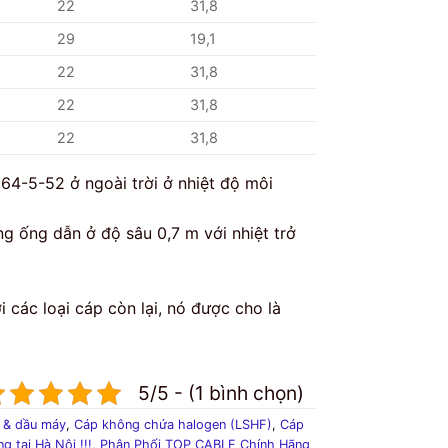
22
31,8
29
19,1
22
31,8
22
31,8
22
31,8
64-5-52 ở ngoài trời ở nhiệt độ môi
 ống dẫn ở độ sâu 0,7 m với nhiệt trở
i các loại cáp còn lại, nó được cho là
5/5 - (1 bình chọn)
 & dầu máy
,
Cáp không chứa halogen (LSHF)
,
Cáp
 tại Hà Nội !!!
,
Phân Phối TOP CABLE Chính Hãng