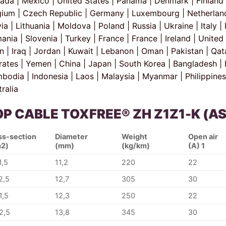
ada | Mexico | United States | Panama | Denmark | Finland |
gium | Czech Republic | Germany | Luxembourg | Netherlands
ia | Lithuania | Moldova | Poland | Russia | Ukraine | Italy 
nia | Slovenia | Turkey | France | France | Ireland | Unite
an | Iraq | Jordan | Kuwait | Lebanon | Oman | Pakistan | Qat
ates | Yemen | China | Japan | South Korea | Bangladesh | Bh
bodia | Indonesia | Laos | Malaysia | Myanmar | Philippines
ralia
OP CABLE
TOXFREE® ZH Z1Z1-K (AS
ss-section
Diameter
Weight
Open air
2)
(mm)
(kg/km)
(A) 1
1,5
11,2
220
22
2,5
12,7
305
30
1,5
12,3
250
22
2,5
13,8
345
30