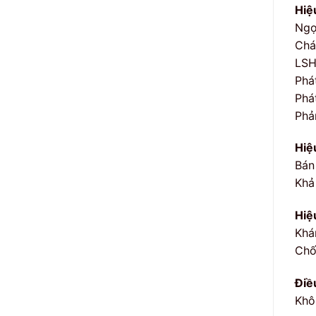
Hiệ
Ngọ
Chá
LSH
Phá
Phá
Phả
Hiệ
Bán
Khả
Hiệ
Khá
Chố
Điề
Khô