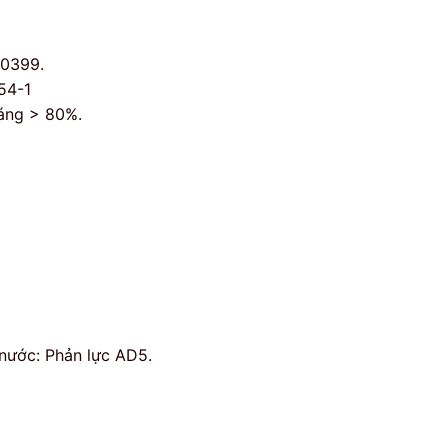
50399.
54-1
sáng > 80%.
nước: Phản lực AD5.