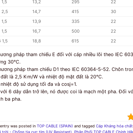
 1,5
13,2
295
22
 2,5
14,7
415
30
 1,5
13,9
335
22
 1,5
16,7
500
22
 1,5
18,8
615
22
hương pháp tham chiếu E đối với cáp nhiều lõi theo IEC 603
ờng 30°C.
hương pháp tham chiếu D1 theo IEC 60364-5-52. Chôn trong
 đất là 2,5 K·m/W và nhiệt độ mặt đất là 20°C.
 nhiệt độ sử dụng tối đa và cosj=1.
 với 6 dây dẫn trở lên, nó được coi là mạch một pha. Đối vớ
h ba pha.
 entry was posted in
TOP CABLE (SPAIN)
and tagged
Cáp Kháng hóa chất
i trời - Chống tia cực tím (UV Resistant)
,
Phân Phối TOP CABLE Chính Hãng