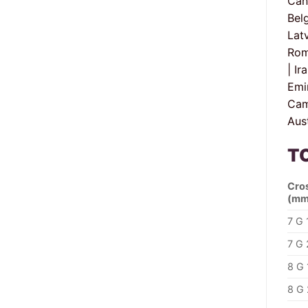
Can
Bel
Latv
Roma
| Ir
Emir
Cam
Aust
T
Cro
(mm
7 G 
7 G 
8 G 
8 G 