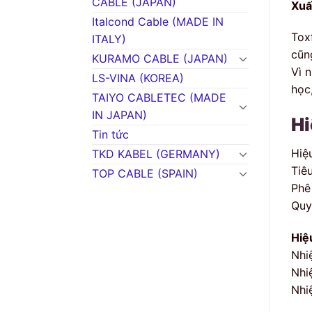
CABLE (JAPAN)
Xuấ
Italcond Cable (MADE IN
Tox
ITALY)
cũng
KURAMO CABLE (JAPAN)
Vì 
LS-VINA (KOREA)
học
TAIYO CABLETEC (MADE
IN JAPAN)
Hi
Tin tức
Hiệ
TKD KABEL (GERMANY)
Tiê
TOP CABLE (SPAIN)
Phê
Quy
Hiệ
Nhi
Nhi
Nhiệ