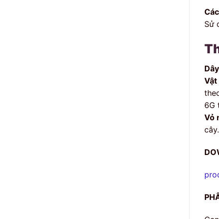
Các
Sử 
Th
Dây
Vật 
the
6G 
Vỏ 
cây
DO
pro
PHÂ