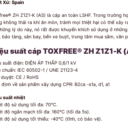
t Xứ: Spain
free® ZH Z1Z1-K (AS) là cáp an toàn LSHF. Trong trường hợ
 không thải ra khí ăn mòn, tránh mọi thiệt hại có thể xảy ra
những lý do này, nó rất được khuyến khích sử dụng ở những
, bảo tàng, sân bay, bến xe buýt, trung tâm mua sắm, văn p
ệu suất cáp TOXFREE® ZH Z1Z1-K (
u suất điện: ĐIỆN ÁP THẤP 0,6/1 kV
u chuẩn: IEC 60502-1 / UNE 21123-4
 duyệt: CE / RoHS
 định về sản phẩm xây dựng CPR: B2ca -s1a, d1, a1
u suất nhiệt
ệt độ sử dụng tối đa: 70°C.
ệt độ ngắn mạch tối đa: 160°C (tối đa 5s).
t độ sử dụng tối thiểu: -40°C (tĩnh, có bảo vệ).