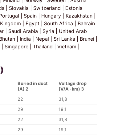
 Finland | Norway | Sweden | Austria |
 | Slovakia | Switzerland | Estonia |
| Portugal | Spain | Hungary | Kazakhstan |
d Kingdom | Egypt | South Africa | Bahrain
ar | Saudi Arabia | Syria | United Arab
utan | India | Nepal | Sri Lanka | Brunei |
 | Singapore | Thailand | Vietnam |
)
Buried in duct
Voltage drop
(A) 2
(V/A · km) 3
22
31,8
29
19,1
22
31,8
29
19,1