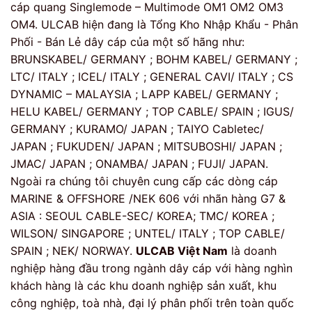
cáp quang Singlemode – Multimode OM1 OM2 OM3
OM4. ULCAB hiện đang là Tổng Kho Nhập Khẩu - Phân
Phối - Bán Lẻ dây cáp của một số hãng như:
BRUNSKABEL/ GERMANY ; BOHM KABEL/ GERMANY ;
LTC/ ITALY ; ICEL/ ITALY ; GENERAL CAVI/ ITALY ; CS
DYNAMIC – MALAYSIA ; LAPP KABEL/ GERMANY ;
HELU KABEL/ GERMANY ; TOP CABLE/ SPAIN ; IGUS/
GERMANY ; KURAMO/ JAPAN ; TAIYO Cabletec/
JAPAN ; FUKUDEN/ JAPAN ; MITSUBOSHI/ JAPAN ;
JMAC/ JAPAN ; ONAMBA/ JAPAN ; FUJI/ JAPAN.
Ngoài ra chúng tôi chuyên cung cấp các dòng cáp
MARINE & OFFSHORE /NEK 606 với nhãn hàng G7 &
ASIA : SEOUL CABLE-SEC/ KOREA; TMC/ KOREA ;
WILSON/ SINGAPORE ; UNTEL/ ITALY ; TOP CABLE/
SPAIN ; NEK/ NORWAY.
ULCAB Việt Nam
là doanh
nghiệp hàng đầu trong ngành dây cáp với hàng nghìn
khách hàng là các khu doanh nghiệp sản xuất, khu
công nghiệp, toà nhà, đại lý phân phối trên toàn quốc