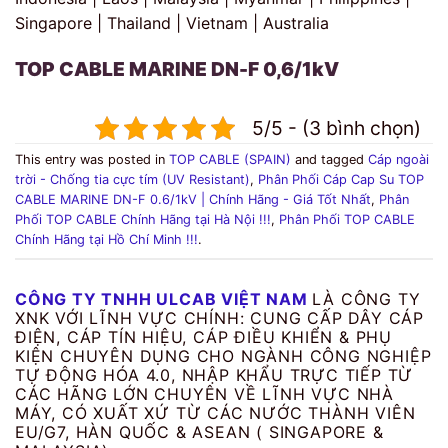
Singapore | Thailand | Vietnam | Australia
TOP CABLE MARINE DN-F 0,6/1kV
5/5 - (3 bình chọn)
This entry was posted in
TOP CABLE (SPAIN)
and tagged
Cáp ngoài
trời - Chống tia cực tím (UV Resistant)
,
Phân Phối Cáp Cap Su TOP
CABLE MARINE DN-F 0.6/1kV | Chính Hãng - Giá Tốt Nhất
,
Phân
Phối TOP CABLE Chính Hãng tại Hà Nội !!!
,
Phân Phối TOP CABLE
Chính Hãng tại Hồ Chí Minh !!!
.
CÔNG TY TNHH ULCAB VIỆT NAM
LÀ CÔNG TY
XNK VỚI LĨNH VỰC CHÍNH: CUNG CẤP DÂY CÁP
ĐIỆN, CÁP TÍN HIỆU, CÁP ĐIỀU KHIỂN & PHỤ
KIỆN CHUYÊN DỤNG CHO NGÀNH CÔNG NGHIỆP
TỰ ĐỘNG HÓA 4.0, NHẬP KHẨU TRỰC TIẾP TỪ
CÁC HÃNG LỚN CHUYÊN VỀ LĨNH VỰC NHÀ
MÁY, CÓ XUẤT XỨ TỪ CÁC NƯỚC THÀNH VIÊN
EU/G7, HÀN QUỐC & ASEAN ( SINGAPORE &