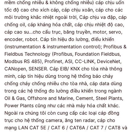
mềm chống nhiễu & không chống nhiễu) cáp chịu uốn
tốc độ cao cho xích cáp, cáp chịu xoắn, cáp cho các
môi trường khắc nhiệt ngoài trời, Cáp chịu va đập, cáp
chống oil, cáp kháng hóa chất, cáp chịu nhiệt độ cao,
cáp cao su…cho cẩu trục, băng truyền, motor, servo,
encoder, robot. Cáp tín hiệu đo lường, điểu khiển
(instrumentation & instrumentation control); Profibus &
Fieldbus Technology (Profibus, Foundation Fieldbus,
Modbus RS 485), Profinet, ASI, CC-LINK, DeviceNet,
CANopen, SENSER. Cáp EIB/ KNX cho tòa nhà thông
minh, cáp tín hiệu dùng trong hệ thống báo cháy
chống cháy chống nhiễu cho tòa nhà, cáp data dùng
trong các hệ thống đo lường điều khiển trong ngành
Oil & Gas, Offshore and Marine, Cement, Steel Plants,
Power Plants cũng như các nhà máy hóa chất khác.
Ngoài ra chúng tôi còn cung cấp các loại cáp đồng
trục cho hệ thống camera, ăng ten radar, cáp cho
mạng LAN CAT 5E / CAT 6 / CAT6A / CAT 7 / CAT8 và