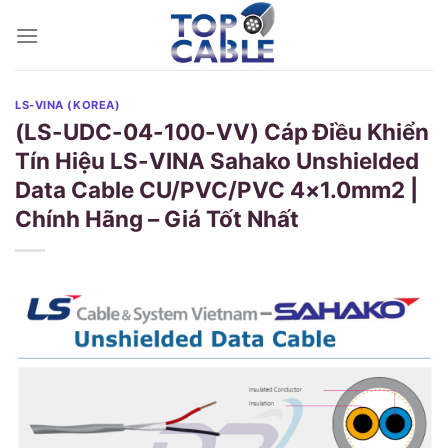
Skip
to
content
LS-VINA (KOREA)
(LS-UDC-04-100-VV) Cáp Điều Khiển
Tín Hiệu LS-VINA Sahako Unshielded
Data Cable CU/PVC/PVC 4×1.0mm2 |
Chính Hãng – Giá Tốt Nhất