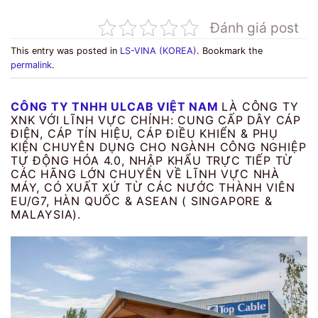
Đánh giá post
This entry was posted in
LS-VINA (KOREA)
. Bookmark the
permalink
.
CÔNG TY TNHH ULCAB VIỆT NAM
LÀ CÔNG TY
XNK VỚI LĨNH VỰC CHÍNH: CUNG CẤP DÂY CÁP
ĐIỆN, CÁP TÍN HIỆU, CÁP ĐIỀU KHIỂN & PHỤ
KIỆN CHUYÊN DỤNG CHO NGÀNH CÔNG NGHIỆP
TỰ ĐỘNG HÓA 4.0, NHẬP KHẨU TRỰC TIẾP TỪ
CÁC HÃNG LỚN CHUYÊN VỀ LĨNH VỰC NHÀ
MÁY, CÓ XUẤT XỨ TỪ CÁC NƯỚC THÀNH VIÊN
EU/G7, HÀN QUỐC & ASEAN ( SINGAPORE &
MALAYSIA).