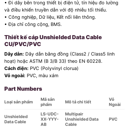
• Đi dây bên trong thiết bị điện tử, tín hiệu đo lường
và điều khiển truyền dẫn với độ nhiễu tối thiểu.
• Công nghiệp, Dữ liệu, Kết nối liên thông.
• Địa chỉ công cộng, BMS.
Thiết kế cáp Unshielded Data Cable
CU/PVC/PVC
Dây dẫn:
Dây dẫn bằng đồng (Class2 / Class5 linh
hoạt) hoặc ASTM (B 3/B 33) theo EN 60228.
Cách điện:
PVC (Polyvinyl clorua)
Vỏ ngoài:
PVC, màu xám
Part Numbers
Mã sản
Vỏ
Loại sản phẩm
Mô tả chi tiết
phẩm
Ngoài
LS-UDC-
Multipair
Unshielded
XX-YYY-
Unshielded Data
PVC
Data Cable
AB
Cable