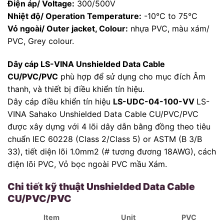
Điện áp/ Voltage:
300/500V
Nhiệt độ/ Operation Temperature:
-10°C to 75°C
Vỏ ngoài/ Outer jacket, Colour:
nhựa PVC, màu xám/
PVC, Grey colour.
Dây cáp LS-VINA Unshielded Data Cable
CU/PVC/PVC
phù hợp để sử dụng cho mục đích Âm
thanh, và thiết bị điều khiển tín hiệu.
Dây cáp điều khiển tín hiệu
LS-UDC-04-100-VV
LS-
VINA Sahako Unshielded Data Cable CU/PVC/PVC
được xây dựng với 4 lõi dây dẫn bằng đồng theo tiêu
chuẩn IEC 60228 (Class 2/Class 5) or ASTM (B 3/B
33), tiết diện lõi 1.0mm2 (# tương đương 18AWG), cách
điện lõi PVC, Vỏ bọc ngoài PVC mầu Xám.
Chi tiết kỹ thuật Unshielded Data Cable
CU/PVC/PVC
Item
Unit
PVC