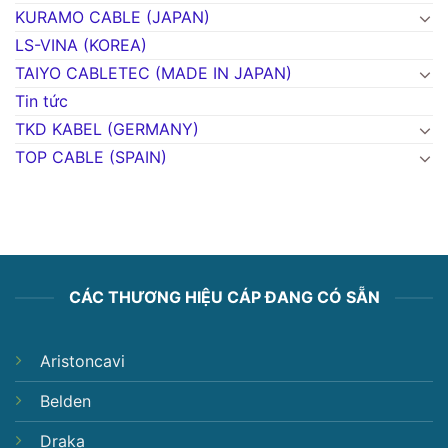
KURAMO CABLE (JAPAN)
LS-VINA (KOREA)
TAIYO CABLETEC (MADE IN JAPAN)
Tin tức
TKD KABEL (GERMANY)
TOP CABLE (SPAIN)
CÁC THƯƠNG HIỆU CÁP ĐANG CÓ SẴN
Aristoncavi
Belden
Draka