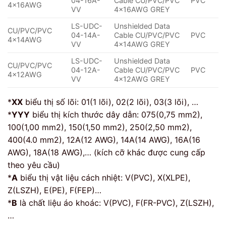
04-16A-
Cable CU/PVC/PVC
PVC
4x16AWG
VV
4x16AWG GREY
LS-UDC-
Unshielded Data
CU/PVC/PVC
04-14A-
Cable CU/PVC/PVC
PVC
4x14AWG
VV
4x14AWG GREY
LS-UDC-
Unshielded Data
CU/PVC/PVC
04-12A-
Cable CU/PVC/PVC
PVC
4x12AWG
VV
4x12AWG GREY
*
XX
biểu thị số lõi: 01(1 lõi), 02(2 lõi), 03(3 lõi), …
*
YYY
biểu thị kích thước dây dẫn: 075(0,75 mm2),
100(1,00 mm2), 150(1,50 mm2), 250(2,50 mm2),
400(4.0 mm2), 12A(12 AWG), 14A(14 AWG), 16A(16
AWG), 18A(18 AWG),… (kích cỡ khác được cung cấp
theo yêu cầu)
*
A
biểu thị vật liệu cách nhiệt: V(PVC), X(XLPE),
Z(LSZH), E(PE), F(FEP)…
*
B
là chất liệu áo khoác: V(PVC), F(FR-PVC), Z(LSZH),
…