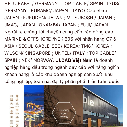
HELU KABEL/ GERMANY ; TOP CABLE/ SPAIN ; IGUS/
GERMANY ; KURAMO/ JAPAN ; TAIYO Cabletec/
JAPAN ; FUKUDEN/ JAPAN ; MITSUBOSHI/ JAPAN ;
JMAC/ JAPAN ; ONAMBA/ JAPAN ; FUJI/ JAPAN.
Ngoài ra chúng tôi chuyên cung cấp các dòng cáp
MARINE & OFFSHORE /NEK 606 với nhãn hàng G7 &
ASIA : SEOUL CABLE-SEC/ KOREA; TMC/ KOREA ;
WILSON/ SINGAPORE ; UNTEL/ ITALY ; TOP CABLE/
SPAIN ; NEK/ NORWAY.
ULCAB Việt Nam
là doanh
nghiệp hàng đầu trong ngành dây cáp với hàng nghìn
khách hàng là các khu doanh nghiệp sản xuất, khu
công nghiệp, toà nhà, đại lý phân phối trên toàn quốc