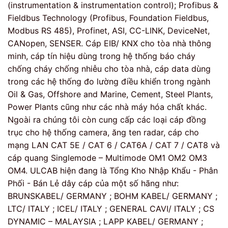
(instrumentation & instrumentation control); Profibus &
Fieldbus Technology (Profibus, Foundation Fieldbus,
Modbus RS 485), Profinet, ASI, CC-LINK, DeviceNet,
CANopen, SENSER. Cáp EIB/ KNX cho tòa nhà thông
minh, cáp tín hiệu dùng trong hệ thống báo cháy
chống cháy chống nhiễu cho tòa nhà, cáp data dùng
trong các hệ thống đo lường điều khiển trong ngành
Oil & Gas, Offshore and Marine, Cement, Steel Plants,
Power Plants cũng như các nhà máy hóa chất khác.
Ngoài ra chúng tôi còn cung cấp các loại cáp đồng
trục cho hệ thống camera, ăng ten radar, cáp cho
mạng LAN CAT 5E / CAT 6 / CAT6A / CAT 7 / CAT8 và
cáp quang Singlemode – Multimode OM1 OM2 OM3
OM4. ULCAB hiện đang là Tổng Kho Nhập Khẩu - Phân
Phối - Bán Lẻ dây cáp của một số hãng như:
BRUNSKABEL/ GERMANY ; BOHM KABEL/ GERMANY ;
LTC/ ITALY ; ICEL/ ITALY ; GENERAL CAVI/ ITALY ; CS
DYNAMIC – MALAYSIA ; LAPP KABEL/ GERMANY ;