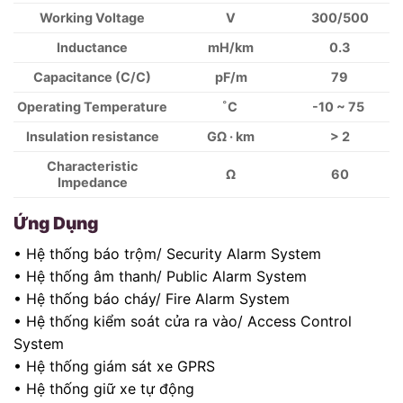
Working Voltage
V
300/500
Inductance
mH/km
0.3
Capacitance (C/C)
pF/m
79
Operating Temperature
˚C
-10 ~ 75
Insulation resistance
GΩ · km
> 2
Characteristic
Ω
60
Impedance
Ứng Dụng
• Hệ thống báo trộm/ Security Alarm System
• Hệ thống âm thanh/ Public Alarm System
• Hệ thống báo cháy/ Fire Alarm System
• Hệ thống kiểm soát cửa ra vào/ Access Control
System
• Hệ thống giám sát xe GPRS
• Hệ thống giữ xe tự động