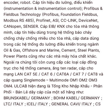
encoder, robot. Cáp tín hiệu đo lường, điểu khiển
(instrumentation & instrumentation control); Profibus &
Fieldbus Technology (Profibus, Foundation Fieldbus,
Modbus RS 485), Profinet, ASI, CC-LINK, DeviceNet,
CANopen, SENSER. Cáp EIB/ KNX cho tòa nhà thông
minh, cáp tín hiệu dùng trong hệ thống báo cháy
chống cháy chống nhiễu cho tòa nhà, cáp data dùng
trong các hệ thống đo lường điều khiển trong ngành
Oil & Gas, Offshore and Marine, Cement, Steel Plants,
Power Plants cũng như các nhà máy hóa chất khác.
Ngoài ra chúng tôi còn cung cấp các loại cáp đồng
trục cho hệ thống camera, ăng ten radar, cáp cho
mạng LAN CAT 5E / CAT 6 / CAT6A / CAT 7 / CAT8 và
cáp quang Singlemode – Multimode OM1 OM2 OM3
OM4. ULCAB hiện đang là Tổng Kho Nhập Khẩu - Phân
Phối - Bán Lẻ dây cáp của một số hãng như:
BRUNSKABEL/ GERMANY ; BOHM KABEL/ GERMANY ;
LTC/ ITALY ; ICEL/ ITALY ; GENERAL CAVI/ ITALY ; CS