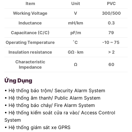
Item
Unit
PVC
Working Voltage
V
300/500
Inductance
mH/km
0.3
Capacitance (C/C)
pF/m
79
Operating Temperature
˚C
-10 ~ 75
Insulation resistance
GΩ · km
> 2
Characteristic
Ω
60
Impedance
Ứng Dụng
• Hệ thống báo trộm/ Security Alarm System
• Hệ thống âm thanh/ Public Alarm System
• Hệ thống báo cháy/ Fire Alarm System
• Hệ thống kiểm soát cửa ra vào/ Access Control
System
• Hệ thống giám sát xe GPRS