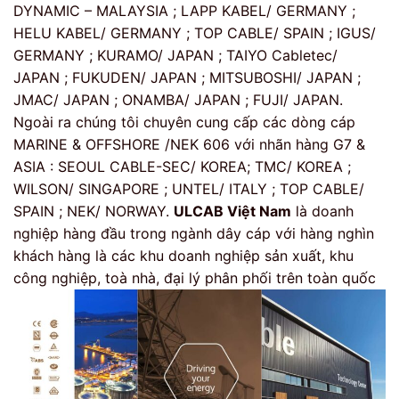
DYNAMIC – MALAYSIA ; LAPP KABEL/ GERMANY ;
HELU KABEL/ GERMANY ; TOP CABLE/ SPAIN ; IGUS/
GERMANY ; KURAMO/ JAPAN ; TAIYO Cabletec/
JAPAN ; FUKUDEN/ JAPAN ; MITSUBOSHI/ JAPAN ;
JMAC/ JAPAN ; ONAMBA/ JAPAN ; FUJI/ JAPAN.
Ngoài ra chúng tôi chuyên cung cấp các dòng cáp
MARINE & OFFSHORE /NEK 606 với nhãn hàng G7 &
ASIA : SEOUL CABLE-SEC/ KOREA; TMC/ KOREA ;
WILSON/ SINGAPORE ; UNTEL/ ITALY ; TOP CABLE/
SPAIN ; NEK/ NORWAY.
ULCAB Việt Nam
là doanh
nghiệp hàng đầu trong ngành dây cáp với hàng nghìn
khách hàng là các khu doanh nghiệp sản xuất, khu
công nghiệp, toà nhà, đại lý phân phối trên toàn quốc