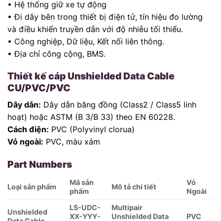
• Hệ thống giữ xe tự động
• Đi dây bên trong thiết bị điện tử, tín hiệu đo lường
và điều khiển truyền dẫn với độ nhiễu tối thiểu.
• Công nghiệp, Dữ liệu, Kết nối liên thông.
• Địa chỉ công cộng, BMS.
Thiết kế cáp Unshielded Data Cable
CU/PVC/PVC
Dây dẫn:
Dây dẫn bằng đồng (Class2 / Class5 linh
hoạt) hoặc ASTM (B 3/B 33) theo EN 60228.
Cách điện:
PVC (Polyvinyl clorua)
Vỏ ngoài:
PVC, màu xám
Part Numbers
Mã sản
Vỏ
Loại sản phẩm
Mô tả chi tiết
phẩm
Ngoài
LS-UDC-
Multipair
Unshielded
XX-YYY-
Unshielded Data
PVC
Data Cable