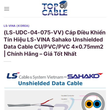
Skip
to
content
LS-VINA (KOREA)
(LS-UDC-04-075-VV) Cáp Điều Khiển
Tín Hiệu LS-VINA Sahako Unshielded
Data Cable CU/PVC/PVC 4×0.75mm2
| Chính Hãng – Giá Tốt Nhất