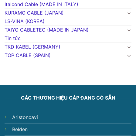
Italcond Cable (MADE IN ITALY)
KURAMO CABLE (JAPAN)
LS-VINA (KOREA)
TAIYO CABLETEC (MADE IN JAPAN)
Tin tức
TKD KABEL (GERMANY)
TOP CABLE (SPAIN)
CÁC THƯƠNG HIỆU CÁP ĐANG CÓ SẴN
Aristoncavi
Belden