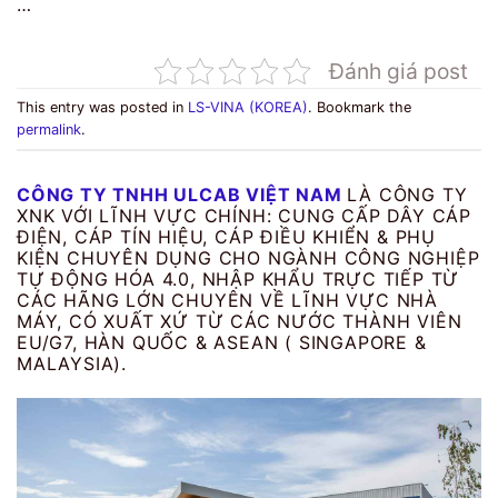
…
Đánh giá post
This entry was posted in
LS-VINA (KOREA)
. Bookmark the
permalink
.
CÔNG TY TNHH ULCAB VIỆT NAM
LÀ CÔNG TY
XNK VỚI LĨNH VỰC CHÍNH: CUNG CẤP DÂY CÁP
ĐIỆN, CÁP TÍN HIỆU, CÁP ĐIỀU KHIỂN & PHỤ
KIỆN CHUYÊN DỤNG CHO NGÀNH CÔNG NGHIỆP
TỰ ĐỘNG HÓA 4.0, NHẬP KHẨU TRỰC TIẾP TỪ
CÁC HÃNG LỚN CHUYÊN VỀ LĨNH VỰC NHÀ
MÁY, CÓ XUẤT XỨ TỪ CÁC NƯỚC THÀNH VIÊN
EU/G7, HÀN QUỐC & ASEAN ( SINGAPORE &
MALAYSIA).