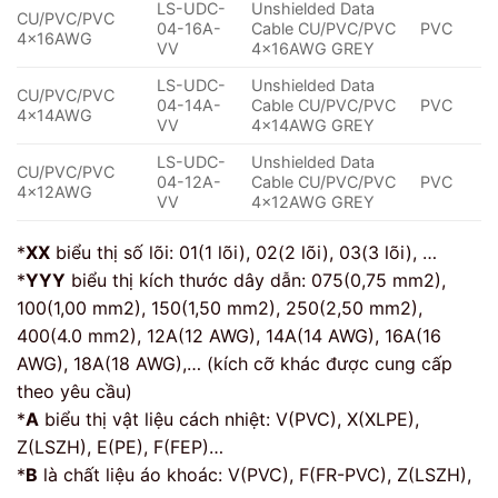
LS-UDC-
Unshielded Data
CU/PVC/PVC
04-16A-
Cable CU/PVC/PVC
PVC
4x16AWG
VV
4x16AWG GREY
LS-UDC-
Unshielded Data
CU/PVC/PVC
04-14A-
Cable CU/PVC/PVC
PVC
4x14AWG
VV
4x14AWG GREY
LS-UDC-
Unshielded Data
CU/PVC/PVC
04-12A-
Cable CU/PVC/PVC
PVC
4x12AWG
VV
4x12AWG GREY
*
XX
biểu thị số lõi: 01(1 lõi), 02(2 lõi), 03(3 lõi), …
*
YYY
biểu thị kích thước dây dẫn: 075(0,75 mm2),
100(1,00 mm2), 150(1,50 mm2), 250(2,50 mm2),
400(4.0 mm2), 12A(12 AWG), 14A(14 AWG), 16A(16
AWG), 18A(18 AWG),… (kích cỡ khác được cung cấp
theo yêu cầu)
*
A
biểu thị vật liệu cách nhiệt: V(PVC), X(XLPE),
Z(LSZH), E(PE), F(FEP)…
*
B
là chất liệu áo khoác: V(PVC), F(FR-PVC), Z(LSZH),