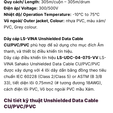
Quy cách/ Length:
305m/cuộn – 305m/drum
Điện áp/ Voltage:
300/500V
Nhiệt độ/ Operation Temperature:
-10°C to 75°C
Vỏ ngoài/ Outer jacket, Colour:
nhựa PVC, màu xám/
PVC, Grey colour.
Dây cáp LS-VINA Unshielded Data Cable
CU/PVC/PVC
phù hợp để sử dụng cho mục đích Âm
thanh, và thiết bị điều khiển tín hiệu.
Dây cáp điều khiển tín hiệu
LS-UDC-04-075-VV
LS-
VINA Sahako Unshielded Data Cable CU/PVC/PVC
được xây dựng với 4 lõi dây dẫn bằng đồng theo tiêu
chuẩn IEC 60228 (Class 2/Class 5) or ASTM (B 3/B
33), tiết diện lõi 0.75mm2 (# tương đương 18AWG),
cách điện lõi PVC, Vỏ bọc ngoài PVC mầu Xám.
Chi tiết kỹ thuật Unshielded Data Cable
CU/PVC/PVC