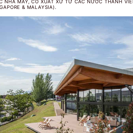
C NHÀ MÁY, CÓ XUẤT XỨ TỪ CÁC NƯỚC THÀNH VIÊN
GAPORE & MALAYSIA).