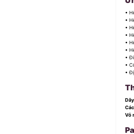
Ứ
• H
• H
• H
• H
• H
• H
• Đi
• Cô
• Đ
Th
Dây
Các
Vỏ 
Pa