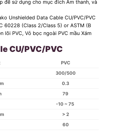
p để sử dụng cho mục đích Âm thanh, và
ako Unshielded Data Cable CU/PVC/PVC
EC 60228 (Class 2/Class 5) or ASTM (B
iện lõi PVC, Vỏ bọc ngoài PVC mầu Xám
able CU/PVC/PVC
t
PVC
300/500
km
0.3
m
79
-10 ~ 75
km
> 2
60