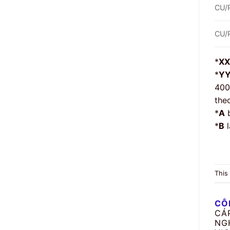
CU/
CU/
*
XX
*
Y
400
the
*
A
b
*
B
l
This
CÔ
CÁ
NG