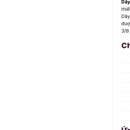
Dây
thiế
Dây
đượ
3/B
Ch