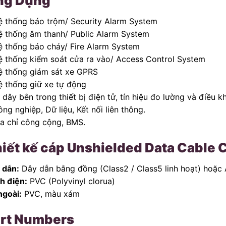
ng Dụng
ệ thống báo trộm/ Security Alarm System
ệ thống âm thanh/ Public Alarm System
ệ thống báo cháy/ Fire Alarm System
ệ thống kiểm soát cửa ra vào/ Access Control System
ệ thống giám sát xe GPRS
ệ thống giữ xe tự động
 dây bên trong thiết bị điện tử, tín hiệu đo lường và điều kh
ng nghiệp, Dữ liệu, Kết nối liên thông.
ịa chỉ công cộng, BMS.
iết kế cáp Unshielded Data Cabl
 dẫn:
Dây dẫn bằng đồng (Class2 / Class5 linh hoạt) hoặc
h điện:
PVC (Polyvinyl clorua)
ngoài:
PVC, màu xám
rt Numbers