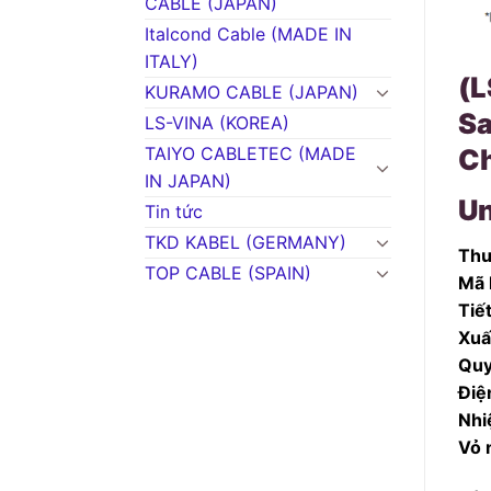
CABLE (JAPAN)
Italcond Cable (MADE IN
ITALY)
(L
KURAMO CABLE (JAPAN)
Sa
LS-VINA (KOREA)
TAIYO CABLETEC (MADE
Ch
IN JAPAN)
Un
Tin tức
TKD KABEL (GERMANY)
Thư
TOP CABLE (SPAIN)
Mã 
Tiế
Xuấ
Quy
Điệ
Nhi
Vỏ 