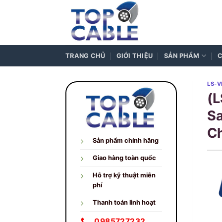
Skip
to
content
TRANG CHỦ
GIỚI THIỆU
SẢN PHẨM
C
LS-V
(L
S
Ch
Sản phẩm chính hãng
Giao hàng toàn quốc
Hỗ trợ kỹ thuật miễn
phí
Thanh toán linh hoạt
0985727232