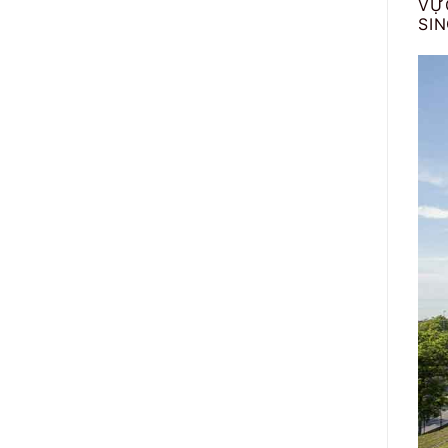
VỰ
SIN