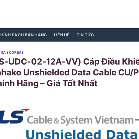
HÍNH SÁCH BÁN HÀNG
LIÊN HỆ
TIN TỨC
INA (KOREA)
S-UDC-02-12A-VV) Cáp Điều Khiể
ahako Unshielded Data Cable CU
ính Hãng – Giá Tốt Nhất