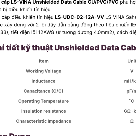
 cáp LS-VINA Unshielded Data Cable CU/PVC/PVC
phù hợ
t bị điều khiển tín hiệu.
 cáp điều khiển tín hiệu
LS-UDC-02-12A-VV
LS-VINA Sah
c xây dựng với 2 lõi dây dẫn bằng đồng theo tiêu chuẩn I
 33), tiết diện lõi 12AWG (# tương đương 4.0mm2), cách đ
i tiết kỹ thuật Unshielded Data C
Item
Uni
Working Voltage
V
Inductance
mH/
Capacitance (C/C)
pF/
Operating Temperature
˚C
Insulation resistance
GΩ · 
Characteristic Impedance
Ω