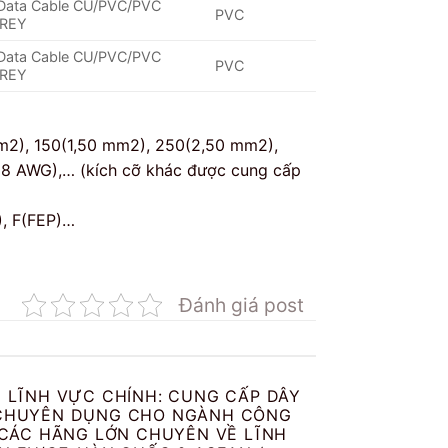
 Data Cable CU/PVC/PVC
PVC
REY
 Data Cable CU/PVC/PVC
PVC
REY
mm2), 150(1,50 mm2), 250(2,50 mm2),
18 AWG),… (kích cỡ khác được cung cấp
), F(FEP)…
Đánh giá post
I LĨNH VỰC CHÍNH: CUNG CẤP DÂY
ỆN CHUYÊN DỤNG CHO NGÀNH CÔNG
 CÁC HÃNG LỚN CHUYÊN VỀ LĨNH