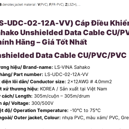
S-UDC-02-12A-VV) Cáp Điều Khiển
hako Unshielded Data Cable CU/
ính Hãng – Giá Tốt Nhất
shielded Data Cable CU/PVC/PVC
ơng hiệu/ Brand-name:
LS-VINA Sahako
hàng/ Part number:
LS-UDC-02-12A-VV
t diện lõi dẫn/ Conductor size:
2x12AWG # 4.0mm2
t xứ thương hiệu:
KOREA / Sản xuất tại Việt Nam
 cách/ Length:
305m/cuộn – 305m/drum
n áp/ Voltage:
300/500V
ệt độ/ Operation Temperature:
-10°C to 75°C
ngoài/ Outer jacket, Colour:
nhựa PVC, màu xám/ PVC, Grey