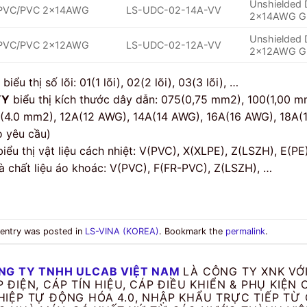
Unshielded
PVC/PVC 2x14AWG
LS-UDC-02-14A-VV
2x14AWG G
Unshielded
PVC/PVC 2x12AWG
LS-UDC-02-12A-VV
2x12AWG G
biểu thị số lõi: 01(1 lõi), 02(2 lõi), 03(3 lõi), …
YY
biểu thị kích thước dây dẫn: 075(0,75 mm2), 100(1,00 
(4.0 mm2), 12A(12 AWG), 14A(14 AWG), 16A(16 AWG), 18A(
o yêu cầu)
iểu thị vật liệu cách nhiệt: V(PVC), X(XLPE), Z(LSZH), E(PE
à chất liệu áo khoác: V(PVC), F(FR-PVC), Z(LSZH), …
 entry was posted in
LS-VINA (KOREA)
. Bookmark the
permalink
.
NG TY TNHH ULCAB VIỆT NAM
LÀ CÔNG TY XNK VỚ
P ĐIỆN, CÁP TÍN HIỆU, CÁP ĐIỀU KHIỂN & PHỤ KI
HIỆP TỰ ĐỘNG HÓA 4.0, NHẬP KHẨU TRỰC TIẾP TỪ