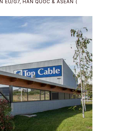
 EU/G7, HÀN QUỐC & ASEAN (