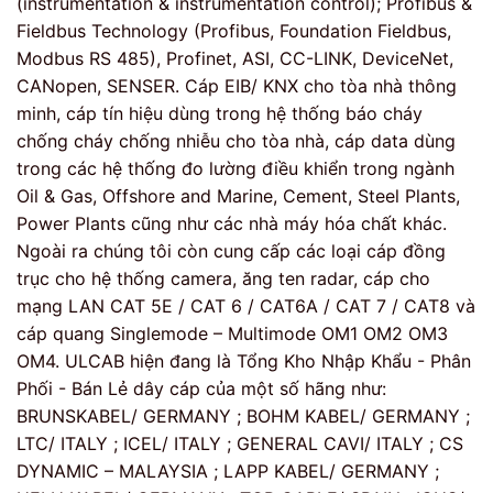
(instrumentation & instrumentation control); Profibus &
Fieldbus Technology (Profibus, Foundation Fieldbus,
Modbus RS 485), Profinet, ASI, CC-LINK, DeviceNet,
CANopen, SENSER. Cáp EIB/ KNX cho tòa nhà thông
minh, cáp tín hiệu dùng trong hệ thống báo cháy
chống cháy chống nhiễu cho tòa nhà, cáp data dùng
trong các hệ thống đo lường điều khiển trong ngành
Oil & Gas, Offshore and Marine, Cement, Steel Plants,
Power Plants cũng như các nhà máy hóa chất khác.
Ngoài ra chúng tôi còn cung cấp các loại cáp đồng
trục cho hệ thống camera, ăng ten radar, cáp cho
mạng LAN CAT 5E / CAT 6 / CAT6A / CAT 7 / CAT8 và
cáp quang Singlemode – Multimode OM1 OM2 OM3
OM4. ULCAB hiện đang là Tổng Kho Nhập Khẩu - Phân
Phối - Bán Lẻ dây cáp của một số hãng như:
BRUNSKABEL/ GERMANY ; BOHM KABEL/ GERMANY ;
LTC/ ITALY ; ICEL/ ITALY ; GENERAL CAVI/ ITALY ; CS
DYNAMIC – MALAYSIA ; LAPP KABEL/ GERMANY ;