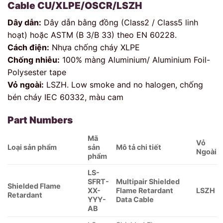
Cable CU/XLPE/OSCR/LSZH
Dây dẫn:
Dây dẫn bằng đồng (Class2 / Class5 linh
hoạt) hoặc ASTM (B 3/B 33) theo EN 60228.
Cách điện:
Nhựa chống cháy XLPE
Chống nhiễu:
100% màng Aluminium/ Aluminium Foil-
Polysester tape
Vỏ ngoài:
LSZH. Low smoke and no halogen, chống
bén cháy IEC 60332, màu cam
Part Numbers
Mã
Vỏ
Loại sản phẩm
sản
Mô tả chi tiết
Ngoài
phẩm
LS-
SFRT-
Multipair Shielded
Shielded Flame
XX-
Flame Retardant
LSZH
Retardant
YYY-
Data Cable
AB