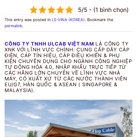
5/5 - (1 bình chọn)
This entry was posted in
LS-VINA (KOREA)
. Bookmark the
permalink
.
CÔNG TY TNHH ULCAB VIỆT NAM
LÀ CÔNG TY
XNK VỚI LĨNH VỰC CHÍNH: CUNG CẤP DÂY CÁP
ĐIỆN, CÁP TÍN HIỆU, CÁP ĐIỀU KHIỂN & PHỤ
KIỆN CHUYÊN DỤNG CHO NGÀNH CÔNG NGHIỆP
TỰ ĐỘNG HÓA 4.0, NHẬP KHẨU TRỰC TIẾP TỪ
CÁC HÃNG LỚN CHUYÊN VỀ LĨNH VỰC NHÀ
MÁY, CÓ XUẤT XỨ TỪ CÁC NƯỚC THÀNH VIÊN
EU/G7, HÀN QUỐC & ASEAN ( SINGAPORE &
MALAYSIA).