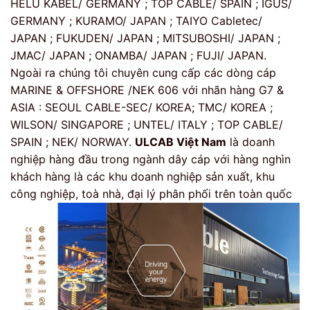
HELU KABEL/ GERMANY ; TOP CABLE/ SPAIN ; IGUS/
GERMANY ; KURAMO/ JAPAN ; TAIYO Cabletec/
JAPAN ; FUKUDEN/ JAPAN ; MITSUBOSHI/ JAPAN ;
JMAC/ JAPAN ; ONAMBA/ JAPAN ; FUJI/ JAPAN.
Ngoài ra chúng tôi chuyên cung cấp các dòng cáp
MARINE & OFFSHORE /NEK 606 với nhãn hàng G7 &
ASIA : SEOUL CABLE-SEC/ KOREA; TMC/ KOREA ;
WILSON/ SINGAPORE ; UNTEL/ ITALY ; TOP CABLE/
SPAIN ; NEK/ NORWAY.
ULCAB Việt Nam
là doanh
nghiệp hàng đầu trong ngành dây cáp với hàng nghìn
khách hàng là các khu doanh nghiệp sản xuất, khu
công nghiệp, toà nhà, đại lý phân phối trên toàn quốc