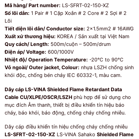
Mã hàng/ Part number:
LS-SFRT-02-150-XZ
Số lõi dẫn:
1 Pair # 1 Cặp Xoắn # 2 Core # 2 Sợi # 2
Lõi
Tiết diện lõi dẫn/ Conductor size:
2×1.5mm2 # 16AWG
Xuất xứ thương hiệu:
KOREA / Sản xuất tại Việt Nam
Quy cách/ Length:
500m/cuộn – 500m/drum
Điện áp/ Voltage:
600/1000V
Nhiệt độ/ Operation Temperature:
-20°C to 90°C
Vỏ ngoài/ Outer jacket, Colour:
nhựa LSZH chống sinh
khói độc, chống bén cháy IEC 60332-1, màu cam.
Dây cáp LS-VINA
Shielded Flame Retardant Data
Cable CU/XLPE/OSCR/LSZH
phù hợp để sử dụng cho
mục đích Âm thanh, thiết bị điều khiển tín hiệu báo
cháy, báo khói, báo động, chống cháy chống nhiễu.
Dây cáp điều khiển tín hiệu chống cháy chống nhiễu
LS-SFRT-02-150-XZ
LS-VINA Sahako
Shielded Flame