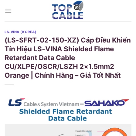
Skip
to
content
LS-VINA (KOREA)
(LS-SFRT-02-150-XZ) Cáp Điều Khiển
Tín Hiệu LS-VINA Shielded Flame
Retardant Data Cable
CU/XLPE/OSCR/LSZH 2×1.5mm2
Orange | Chính Hãng – Giá Tốt Nhất