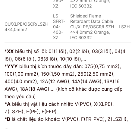
250-
4×2,5mm2 Orange,
XZ
IEC 60332
LS-
Shielded Flame
SFRT-
Retardant Data Cable
CU/XLPE/OSCR/LSZH
04-
CU/XLPE/OSCR/LSZH
LSZH
4×4,0mm2
400-
4×4,0mm2 Orange,
XZ
IEC 60332
*
XX
biểu thị số lõi: 01(1 lõi), 02(2 lõi), 03(3 lõi), 04(4
lõi), 06(6 lõi), 08(8 lõi), 10(10 lõi),…
*
YYY
biểu thị kích thước dây dẫn: 075(0,75 mm2),
100(1,00 mm2), 150(1,50 mm2), 250(2,50 mm2),
400(4.0 mm2), 12A(12 AWG), 14A(14 AWG), 16A(16
AWG), 18A(18 AWG),… (kích cỡ khác được cung cấp
theo yêu cầu)
*
A
biểu thị vật liệu cách nhiệt: V(PVC), X(XLPE),
Z(LSZH), E(PE), F(FEP)…
*
B
là chất liệu áo khoác: V(PVC), F(FR-PVC), Z(LSZH),
…