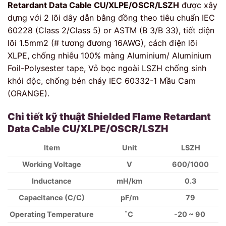
Retardant Data Cable CU/XLPE/OSCR/LSZH
được xây
dựng với 2 lõi dây dẫn bằng đồng theo tiêu chuẩn IEC
60228 (Class 2/Class 5) or ASTM (B 3/B 33), tiết diện
lõi 1.5mm2 (# tương đương 16AWG), cách điện lõi
XLPE, chống nhiễu 100% màng Aluminium/ Aluminium
Foil-Polysester tape, Vỏ bọc ngoài LSZH chống sinh
khói độc, chống bén cháy IEC 60332-1 Mầu Cam
(ORANGE).
Chi tiết kỹ thuật
Shielded Flame Retardant
Data Cable CU/XLPE/OSCR/LSZH
Item
Unit
LSZH
Working Voltage
V
600/1000
Inductance
mH/km
0.3
Capacitance (C/C)
pF/m
79
Operating Temperature
˚C
-20 ~ 90