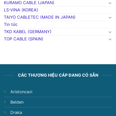
KURAMO CABLE (JAPAN)
LS-VINA (KOREA)
TAIYO CABLETEC (MADE IN JAPAN)
Tin tức
TKD KABEL (GERMANY)
TOP CABLE (SPAIN)
CÁC THƯƠNG HIỆU CÁP ĐANG CÓ SẴN
Aristoncavi
Belden
Draka