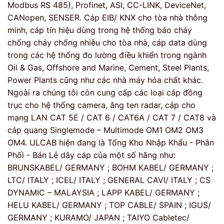
Modbus RS 485), Profinet, ASI, CC-LINK, DeviceNet,
CANopen, SENSER. Cáp EIB/ KNX cho tòa nhà thông
minh, cáp tín hiệu dùng trong hệ thống báo cháy
chống cháy chống nhiễu cho tòa nhà, cáp data dùng
trong các hệ thống đo lường điều khiển trong ngành
Oil & Gas, Offshore and Marine, Cement, Steel Plants,
Power Plants cũng như các nhà máy hóa chất khác.
Ngoài ra chúng tôi còn cung cấp các loại cáp đồng
trục cho hệ thống camera, ăng ten radar, cáp cho
mạng LAN CAT 5E / CAT 6 / CAT6A / CAT 7 / CAT8 và
cáp quang Singlemode – Multimode OM1 OM2 OM3
OM4. ULCAB hiện đang là Tổng Kho Nhập Khẩu - Phân
Phối - Bán Lẻ dây cáp của một số hãng như:
BRUNSKABEL/ GERMANY ; BOHM KABEL/ GERMANY ;
LTC/ ITALY ; ICEL/ ITALY ; GENERAL CAVI/ ITALY ; CS
DYNAMIC – MALAYSIA ; LAPP KABEL/ GERMANY ;
HELU KABEL/ GERMANY ; TOP CABLE/ SPAIN ; IGUS/
GERMANY ; KURAMO/ JAPAN ; TAIYO Cabletec/