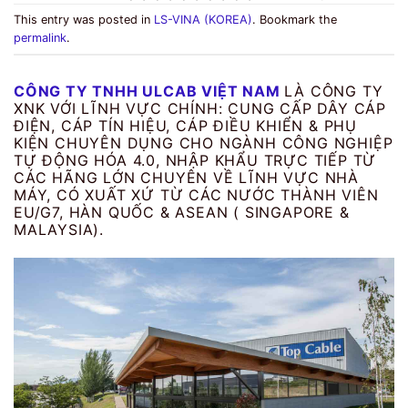
This entry was posted in
LS-VINA (KOREA)
. Bookmark the
permalink
.
CÔNG TY TNHH ULCAB VIỆT NAM
LÀ CÔNG TY
XNK VỚI LĨNH VỰC CHÍNH: CUNG CẤP DÂY CÁP
ĐIỆN, CÁP TÍN HIỆU, CÁP ĐIỀU KHIỂN & PHỤ
KIỆN CHUYÊN DỤNG CHO NGÀNH CÔNG NGHIỆP
TỰ ĐỘNG HÓA 4.0, NHẬP KHẨU TRỰC TIẾP TỪ
CÁC HÃNG LỚN CHUYÊN VỀ LĨNH VỰC NHÀ
MÁY, CÓ XUẤT XỨ TỪ CÁC NƯỚC THÀNH VIÊN
EU/G7, HÀN QUỐC & ASEAN ( SINGAPORE &
MALAYSIA).