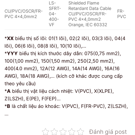
LS-
Shielded Flame
SFRT-
Retardant Data Cable
CU/PVC/OSCR/FR-
FR-
04-
CU/PVC/OSCR/FR-
PVC 4×4,0mm2
PVC
400-
PVC 4×4,0mm2
VF
Orange, IEC 60332
*
XX
biểu thị số lõi: 01(1 lõi), 02(2 lõi), 03(3 lõi), 04(4
lõi), 06(6 lõi), 08(8 lõi), 10(10 lõi),…
*
YYY
biểu thị kích thước dây dẫn: 075(0,75 mm2),
100(1,00 mm2), 150(1,50 mm2), 250(2,50 mm2),
400(4.0 mm2), 12A(12 AWG), 14A(14 AWG), 16A(16
AWG), 18A(18 AWG),… (kích cỡ khác được cung cấp
theo yêu cầu)
*
A
biểu thị vật liệu cách nhiệt: V(PVC), X(XLPE),
Z(LSZH), E(PE), F(FEP)…
*
B
là chất liệu áo khoác: V(PVC), F(FR-PVC), Z(LSZH),
…
Đánh giá post