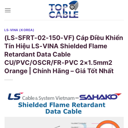
Skip
to
content
LS-VINA (KOREA)
(LS-SFRT-02-150-VF) Cáp Điều Khiển
Tín Hiệu LS-VINA Shielded Flame
Retardant Data Cable
CU/PVC/OSCR/FR-PVC 2×1.5mm2
Orange | Chính Hãng – Giá Tốt Nhất