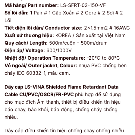
Mã hàng/ Part number:
LS-SFRT-02-150-VF
Số lõi dẫn:
1 Pair # 1 Cặp Xoắn # 2 Core # 2 Sợi # 2
Lõi
Tiết diện lõi dẫn/ Conductor size:
2×1.5mm2 # 16AWG
Xuất xứ thương hiệu:
KOREA / Sản xuất tại Việt Nam
Quy cách/ Length:
500m/cuộn – 500m/drum
Điện áp/ Voltage:
600/1000V
Nhiệt độ/ Operation Temperature:
-20°C to 80°C
Vỏ ngoài/ Outer jacket, Colour:
nhựa PVC chống bén
cháy IEC 60332-1, màu cam.
Dây cáp LS-VINA
Shielded Flame Retardant Data
Cable CU/PVC/OSCR/FR-PVC
phù hợp để sử dụng
cho mục đích Âm thanh, thiết bị điều khiển tín hiệu
báo cháy, báo khói, báo động, chống cháy chống
nhiễu.
Dây cáp điều khiển tín hiệu chống cháy chống nhiễu