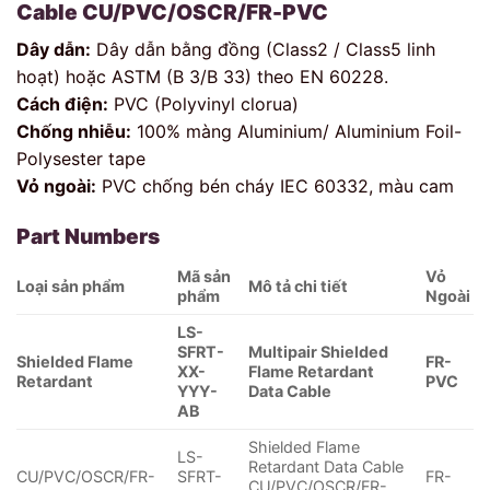
Cable CU/PVC/OSCR/FR-PVC
Dây dẫn:
Dây dẫn bằng đồng (Class2 / Class5 linh
hoạt) hoặc ASTM (B 3/B 33) theo EN 60228.
Cách điện:
PVC (Polyvinyl clorua)
Chống nhiễu:
100% màng Aluminium/ Aluminium Foil-
Polysester tape
Vỏ ngoài:
PVC chống bén cháy IEC 60332, màu cam
Part Numbers
Mã sản
Vỏ
Loại sản phẩm
Mô tả chi tiết
phẩm
Ngoài
LS-
SFRT-
Multipair Shielded
Shielded Flame
FR-
XX-
Flame Retardant
Retardant
PVC
YYY-
Data Cable
AB
Shielded Flame
LS-
Retardant Data Cable
CU/PVC/OSCR/FR-
SFRT-
FR-
CU/PVC/OSCR/FR-