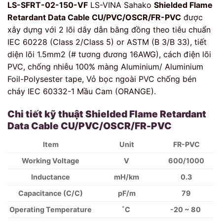
LS-SFRT-02-150-VF
LS-VINA Sahako
Shielded Flame
Retardant Data Cable CU/PVC/OSCR/FR-PVC
được
xây dựng với 2 lõi dây dẫn bằng đồng theo tiêu chuẩn
IEC 60228 (Class 2/Class 5) or ASTM (B 3/B 33), tiết
diện lõi 1.5mm2 (# tương đương 16AWG), cách điện lõi
PVC, chống nhiễu 100% màng Aluminium/ Aluminium
Foil-Polysester tape, Vỏ bọc ngoài PVC chống bén
cháy IEC 60332-1 Mầu Cam (ORANGE).
Chi tiết kỹ thuật
Shielded Flame Retardant
Data Cable CU/PVC/OSCR/FR-PVC
Item
Unit
FR-PVC
Working Voltage
V
600/1000
Inductance
mH/km
0.3
Capacitance (C/C)
pF/m
79
Operating Temperature
˚C
-20 ~ 80