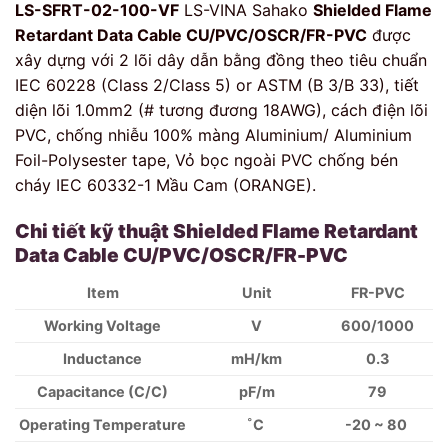
LS-SFRT-02-100-VF
LS-VINA Sahako
Shielded Flame
Retardant Data Cable CU/PVC/OSCR/FR-PVC
được
xây dựng với 2 lõi dây dẫn bằng đồng theo tiêu chuẩn
IEC 60228 (Class 2/Class 5) or ASTM (B 3/B 33), tiết
diện lõi 1.0mm2 (# tương đương 18AWG), cách điện lõi
PVC, chống nhiễu 100% màng Aluminium/ Aluminium
Foil-Polysester tape, Vỏ bọc ngoài PVC chống bén
cháy IEC 60332-1 Mầu Cam (ORANGE).
Chi tiết kỹ thuật
Shielded Flame Retardant
Data Cable CU/PVC/OSCR/FR-PVC
Item
Unit
FR-PVC
Working Voltage
V
600/1000
Inductance
mH/km
0.3
Capacitance (C/C)
pF/m
79
Operating Temperature
˚C
-20 ~ 80