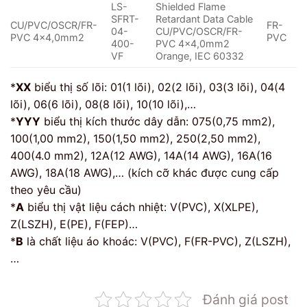
LS-
Shielded Flame
SFRT-
Retardant Data Cable
CU/PVC/OSCR/FR-
FR-
04-
CU/PVC/OSCR/FR-
PVC 4×4,0mm2
PVC
400-
PVC 4×4,0mm2
VF
Orange, IEC 60332
*
XX
biểu thị số lõi: 01(1 lõi), 02(2 lõi), 03(3 lõi), 04(4
lõi), 06(6 lõi), 08(8 lõi), 10(10 lõi),…
*
YYY
biểu thị kích thước dây dẫn: 075(0,75 mm2),
100(1,00 mm2), 150(1,50 mm2), 250(2,50 mm2),
400(4.0 mm2), 12A(12 AWG), 14A(14 AWG), 16A(16
AWG), 18A(18 AWG),… (kích cỡ khác được cung cấp
theo yêu cầu)
*
A
biểu thị vật liệu cách nhiệt: V(PVC), X(XLPE),
Z(LSZH), E(PE), F(FEP)…
*
B
là chất liệu áo khoác: V(PVC), F(FR-PVC), Z(LSZH),
…
Đánh giá post