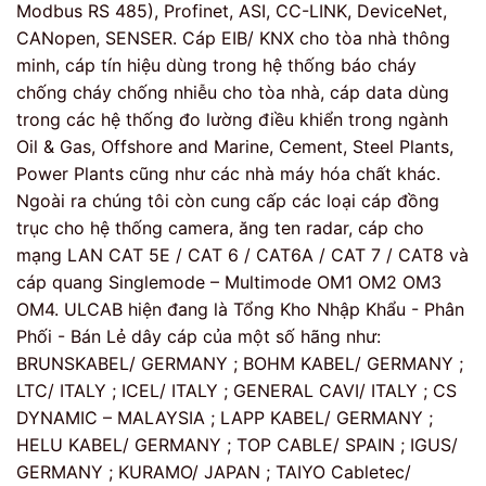
Modbus RS 485), Profinet, ASI, CC-LINK, DeviceNet,
CANopen, SENSER. Cáp EIB/ KNX cho tòa nhà thông
minh, cáp tín hiệu dùng trong hệ thống báo cháy
chống cháy chống nhiễu cho tòa nhà, cáp data dùng
trong các hệ thống đo lường điều khiển trong ngành
Oil & Gas, Offshore and Marine, Cement, Steel Plants,
Power Plants cũng như các nhà máy hóa chất khác.
Ngoài ra chúng tôi còn cung cấp các loại cáp đồng
trục cho hệ thống camera, ăng ten radar, cáp cho
mạng LAN CAT 5E / CAT 6 / CAT6A / CAT 7 / CAT8 và
cáp quang Singlemode – Multimode OM1 OM2 OM3
OM4. ULCAB hiện đang là Tổng Kho Nhập Khẩu - Phân
Phối - Bán Lẻ dây cáp của một số hãng như:
BRUNSKABEL/ GERMANY ; BOHM KABEL/ GERMANY ;
LTC/ ITALY ; ICEL/ ITALY ; GENERAL CAVI/ ITALY ; CS
DYNAMIC – MALAYSIA ; LAPP KABEL/ GERMANY ;
HELU KABEL/ GERMANY ; TOP CABLE/ SPAIN ; IGUS/
GERMANY ; KURAMO/ JAPAN ; TAIYO Cabletec/