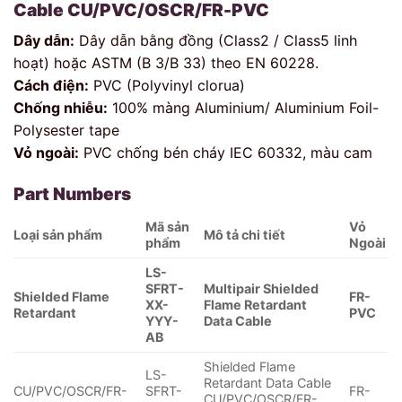
Cable CU/PVC/OSCR/FR-PVC
Dây dẫn:
Dây dẫn bằng đồng (Class2 / Class5 linh
hoạt) hoặc ASTM (B 3/B 33) theo EN 60228.
Cách điện:
PVC (Polyvinyl clorua)
Chống nhiễu:
100% màng Aluminium/ Aluminium Foil-
Polysester tape
Vỏ ngoài:
PVC chống bén cháy IEC 60332, màu cam
Part Numbers
Mã sản
Vỏ
Loại sản phẩm
Mô tả chi tiết
phẩm
Ngoài
LS-
SFRT-
Multipair Shielded
Shielded Flame
FR-
XX-
Flame Retardant
Retardant
PVC
YYY-
Data Cable
AB
Shielded Flame
LS-
Retardant Data Cable
CU/PVC/OSCR/FR-
SFRT-
FR-
CU/PVC/OSCR/FR-