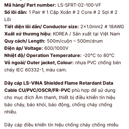
Mã hàng/ Part number:
LS-SFRT-02-100-VF
Số lõi dẫn:
1 Pair # 1 Cặp Xoắn # 2 Core # 2 Sợi # 2
Lõi
Tiết diện lõi dẫn/ Conductor size:
2×1.0mm2 # 18AWG
Xuất xứ thương hiệu:
KOREA / Sản xuất tại Việt Nam
Quy cách/ Length:
500m/cuộn – 500m/drum
Điện áp/ Voltage:
600/1000V
Nhiệt độ/ Operation Temperature:
-20°C to 80°C
Vỏ ngoài/ Outer jacket, Colour:
nhựa PVC chống bén
cháy IEC 60332-1, màu cam.
Dây cáp LS-VINA
Shielded Flame Retardant Data
Cable CU/PVC/OSCR/FR-PVC
phù hợp để sử dụng
cho mục đích Âm thanh, thiết bị điều khiển tín hiệu
báo cháy, báo khói, báo động, chống cháy chống
nhiễu.
Dây cáp điều khiển tín hiệu chống cháy chống nhiễu