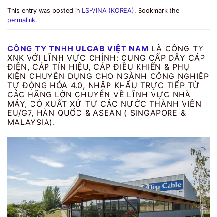
This entry was posted in
LS-VINA (KOREA)
. Bookmark the
permalink
.
CÔNG TY TNHH ULCAB VIỆT NAM
LÀ CÔNG TY
XNK VỚI LĨNH VỰC CHÍNH: CUNG CẤP DÂY CÁP
ĐIỆN, CÁP TÍN HIỆU, CÁP ĐIỀU KHIỂN & PHỤ
KIỆN CHUYÊN DỤNG CHO NGÀNH CÔNG NGHIỆP
TỰ ĐỘNG HÓA 4.0, NHẬP KHẨU TRỰC TIẾP TỪ
CÁC HÃNG LỚN CHUYÊN VỀ LĨNH VỰC NHÀ
MÁY, CÓ XUẤT XỨ TỪ CÁC NƯỚC THÀNH VIÊN
EU/G7, HÀN QUỐC & ASEAN ( SINGAPORE &
MALAYSIA).