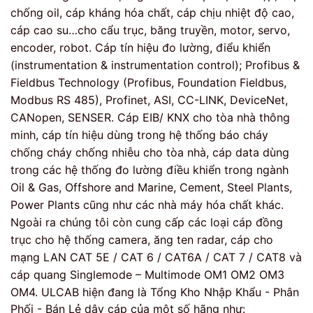
chống oil, cáp kháng hóa chất, cáp chịu nhiệt độ cao,
cáp cao su…cho cẩu trục, băng truyền, motor, servo,
encoder, robot. Cáp tín hiệu đo lường, điểu khiển
(instrumentation & instrumentation control); Profibus &
Fieldbus Technology (Profibus, Foundation Fieldbus,
Modbus RS 485), Profinet, ASI, CC-LINK, DeviceNet,
CANopen, SENSER. Cáp EIB/ KNX cho tòa nhà thông
minh, cáp tín hiệu dùng trong hệ thống báo cháy
chống cháy chống nhiễu cho tòa nhà, cáp data dùng
trong các hệ thống đo lường điều khiển trong ngành
Oil & Gas, Offshore and Marine, Cement, Steel Plants,
Power Plants cũng như các nhà máy hóa chất khác.
Ngoài ra chúng tôi còn cung cấp các loại cáp đồng
trục cho hệ thống camera, ăng ten radar, cáp cho
mạng LAN CAT 5E / CAT 6 / CAT6A / CAT 7 / CAT8 và
cáp quang Singlemode – Multimode OM1 OM2 OM3
OM4. ULCAB hiện đang là Tổng Kho Nhập Khẩu - Phân
Phối - Bán Lẻ dây cáp của một số hãng như: