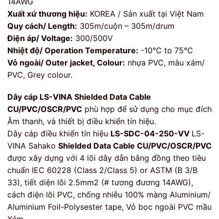
14AWG
Xuất xứ thương hiệu:
KOREA / Sản xuất tại Việt Nam
Quy cách/ Length:
305m/cuộn – 305m/drum
Điện áp/ Voltage:
300/500V
Nhiệt độ/ Operation Temperature:
-10°C to 75°C
Vỏ ngoài/ Outer jacket, Colour:
nhựa PVC, màu xám/
PVC, Grey colour.
Dây cáp LS-VINA Shielded Data Cable
CU/PVC/OSCR/PVC
phù hợp để sử dụng cho mục đích
Âm thanh, và thiết bị điều khiển tín hiệu.
Dây cáp điều khiển tín hiệu
LS-SDC-04-250-VV
LS-
VINA Sahako
Shielded Data Cable CU/PVC/OSCR/PVC
được xây dựng với 4 lõi dây dẫn bằng đồng theo tiêu
chuẩn IEC 60228 (Class 2/Class 5) or ASTM (B 3/B
33), tiết diện lõi 2.5mm2 (# tương đương 14AWG),
cách điện lõi PVC, chống nhiễu 100% màng Aluminium/
Aluminium Foil-Polysester tape, Vỏ bọc ngoài PVC mầu