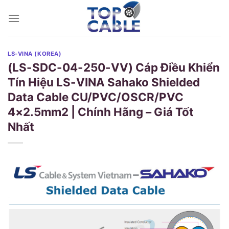
Skip
to
content
LS-VINA (KOREA)
(LS-SDC-04-250-VV) Cáp Điều Khiển
Tín Hiệu LS-VINA Sahako Shielded
Data Cable CU/PVC/OSCR/PVC
4×2.5mm2 | Chính Hãng – Giá Tốt
Nhất