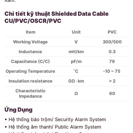
Xám.
Chi tiết kỹ thuật Shielded Data Cable
CU/PVC/OSCR/PVC
Item
Unit
PVC
Working Voltage
V
300/500
Inductance
mH/km
0.3
Capacitance (C/C)
pF/m
79
Operating Temperature
˚C
-10 ~ 75
Insulation resistance
GΩ · km
> 2
Characteristic
Ω
60
Impedance
Ứng Dụng
• Hệ thống báo trộm/ Security Alarm System
• Hệ thống âm thanh/ Public Alarm System