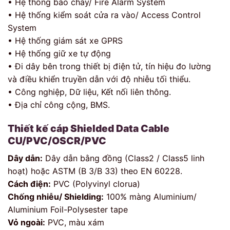
• Hệ thống báo cháy/ Fire Alarm System
• Hệ thống kiểm soát cửa ra vào/ Access Control
System
• Hệ thống giám sát xe GPRS
• Hệ thống giữ xe tự động
• Đi dây bên trong thiết bị điện tử, tín hiệu đo lường
và điều khiển truyền dẫn với độ nhiễu tối thiểu.
• Công nghiệp, Dữ liệu, Kết nối liên thông.
• Địa chỉ công cộng, BMS.
Thiết kế cáp
Shielded Data Cable
CU/PVC/OSCR/PVC
Dây dẫn:
Dây dẫn bằng đồng (Class2 / Class5 linh
hoạt) hoặc ASTM (B 3/B 33) theo EN 60228.
Cách điện:
PVC (Polyvinyl clorua)
Chống nhiễu/ Shielding:
100% màng Aluminium/
Aluminium Foil-Polysester tape
Vỏ ngoài:
PVC, màu xám