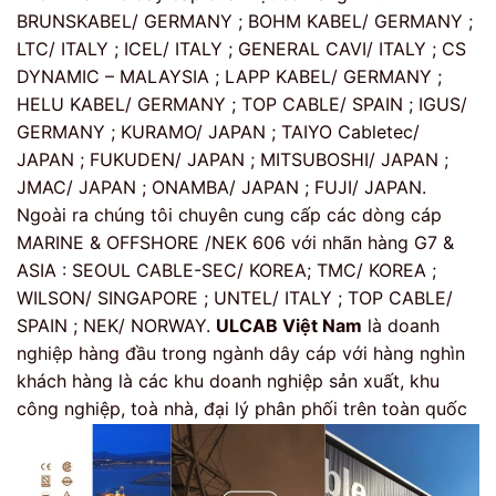
BRUNSKABEL/ GERMANY ; BOHM KABEL/ GERMANY ;
LTC/ ITALY ; ICEL/ ITALY ; GENERAL CAVI/ ITALY ; CS
DYNAMIC – MALAYSIA ; LAPP KABEL/ GERMANY ;
HELU KABEL/ GERMANY ; TOP CABLE/ SPAIN ; IGUS/
GERMANY ; KURAMO/ JAPAN ; TAIYO Cabletec/
JAPAN ; FUKUDEN/ JAPAN ; MITSUBOSHI/ JAPAN ;
JMAC/ JAPAN ; ONAMBA/ JAPAN ; FUJI/ JAPAN.
Ngoài ra chúng tôi chuyên cung cấp các dòng cáp
MARINE & OFFSHORE /NEK 606 với nhãn hàng G7 &
ASIA : SEOUL CABLE-SEC/ KOREA; TMC/ KOREA ;
WILSON/ SINGAPORE ; UNTEL/ ITALY ; TOP CABLE/
SPAIN ; NEK/ NORWAY.
ULCAB Việt Nam
là doanh
nghiệp hàng đầu trong ngành dây cáp với hàng nghìn
khách hàng là các khu doanh nghiệp sản xuất, khu
công nghiệp, toà nhà, đại lý phân phối trên toàn quốc