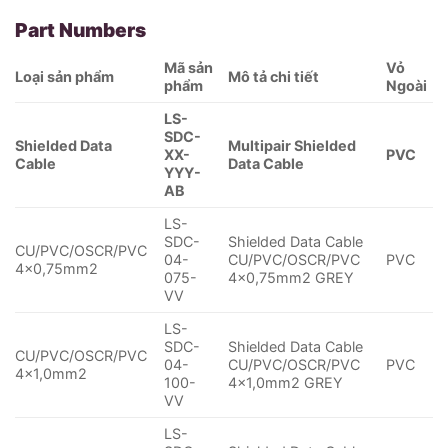
Part Numbers
Mã sản
Vỏ
Loại sản phẩm
Mô tả chi tiết
phẩm
Ngoài
LS-
SDC-
Shielded Data
Multipair Shielded
XX-
PVC
Cable
Data Cable
YYY-
AB
LS-
SDC-
Shielded Data Cable
CU/PVC/OSCR/PVC
04-
CU/PVC/OSCR/PVC
PVC
4×0,75mm2
075-
4×0,75mm2 GREY
VV
LS-
SDC-
Shielded Data Cable
CU/PVC/OSCR/PVC
04-
CU/PVC/OSCR/PVC
PVC
4×1,0mm2
100-
4×1,0mm2 GREY
VV
LS-