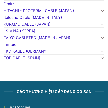
Draka
HITACHI - PROTERIAL CABLE (JAPAN)
Italcond Cable (MADE IN ITALY)
KURAMO CABLE (JAPAN)
LS-VINA (KOREA)
TAIYO CABLETEC (MADE IN JAPAN)
Tin tức
TKD KABEL (GERMANY)
TOP CABLE (SPAIN)
CÁC THƯƠNG HIỆU CÁP ĐANG CÓ SẴN
Aristoncavi