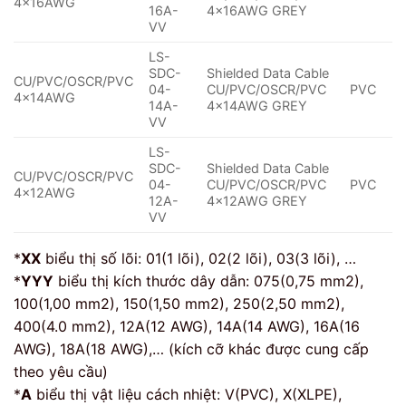
4×16AWG
16A-
4x16AWG GREY
VV
LS-
SDC-
Shielded Data Cable
CU/PVC/OSCR/PVC
04-
CU/PVC/OSCR/PVC
PVC
4×14AWG
14A-
4x14AWG GREY
VV
LS-
SDC-
Shielded Data Cable
CU/PVC/OSCR/PVC
04-
CU/PVC/OSCR/PVC
PVC
4×12AWG
12A-
4x12AWG GREY
VV
*
XX
biểu thị số lõi: 01(1 lõi), 02(2 lõi), 03(3 lõi), …
*
YYY
biểu thị kích thước dây dẫn: 075(0,75 mm2),
100(1,00 mm2), 150(1,50 mm2), 250(2,50 mm2),
400(4.0 mm2), 12A(12 AWG), 14A(14 AWG), 16A(16
AWG), 18A(18 AWG),… (kích cỡ khác được cung cấp
theo yêu cầu)
*
A
biểu thị vật liệu cách nhiệt: V(PVC), X(XLPE),