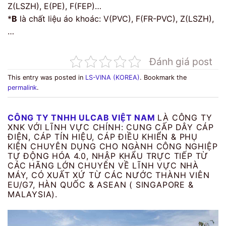
Z(LSZH), E(PE), F(FEP)…
*
B
là chất liệu áo khoác: V(PVC), F(FR-PVC), Z(LSZH),
…
Đánh giá post
This entry was posted in
LS-VINA (KOREA)
. Bookmark the
permalink
.
CÔNG TY TNHH ULCAB VIỆT NAM
LÀ CÔNG TY
XNK VỚI LĨNH VỰC CHÍNH: CUNG CẤP DÂY CÁP
ĐIỆN, CÁP TÍN HIỆU, CÁP ĐIỀU KHIỂN & PHỤ
KIỆN CHUYÊN DỤNG CHO NGÀNH CÔNG NGHIỆP
TỰ ĐỘNG HÓA 4.0, NHẬP KHẨU TRỰC TIẾP TỪ
CÁC HÃNG LỚN CHUYÊN VỀ LĨNH VỰC NHÀ
MÁY, CÓ XUẤT XỨ TỪ CÁC NƯỚC THÀNH VIÊN
EU/G7, HÀN QUỐC & ASEAN ( SINGAPORE &
MALAYSIA).