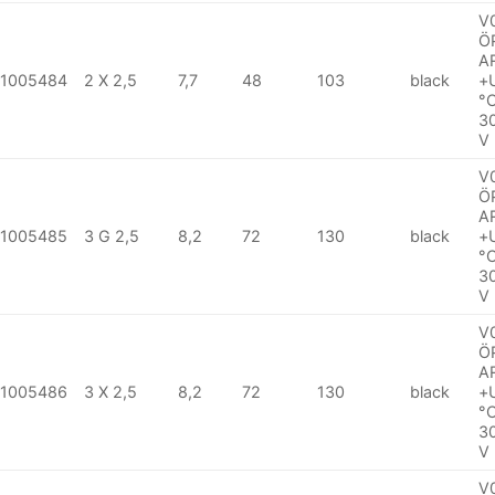
V
Ö
A
1005484
2 X 2,5
7,7
48
103
black
+
°
3
V
V
Ö
A
1005485
3 G 2,5
8,2
72
130
black
+
°
3
V
V
Ö
A
1005486
3 X 2,5
8,2
72
130
black
+
°
3
V
V