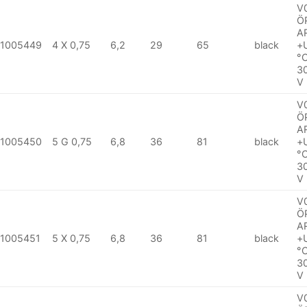
V
Ö
A
1005449
4 X 0,75
6,2
29
65
black
+
°
3
V
V
Ö
A
1005450
5 G 0,75
6,8
36
81
black
+
°
3
V
V
Ö
A
1005451
5 X 0,75
6,8
36
81
black
+
°
3
V
V