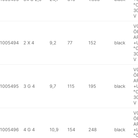
°
3
V
V
Ö
A
1005494
2 X 4
9,2
77
152
black
+
°
3
V
V
Ö
A
1005495
3 G 4
9,7
115
195
black
+
°
3
V
V
Ö
A
1005496
4 G 4
10,9
154
248
black
+
°