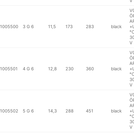
V
V
Ö
A
1005500
3 G 6
11,5
173
283
black
+
°
3
V
V
Ö
A
1005501
4 G 6
12,8
230
360
black
+
°
3
V
V
Ö
A
1005502
5 G 6
14,3
288
451
black
+
°
3
V