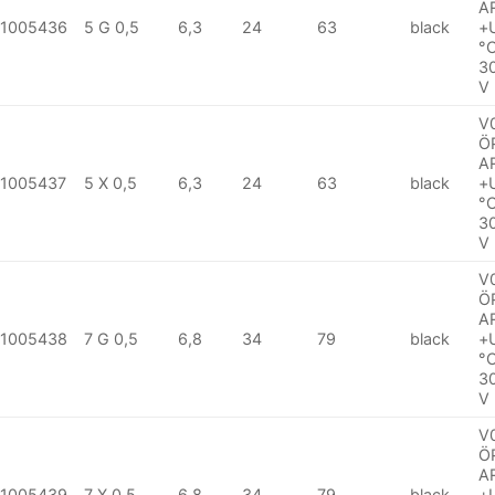
A
1005436
5 G 0,5
6,3
24
63
black
+
°
3
V
V
Ö
A
1005437
5 X 0,5
6,3
24
63
black
+
°
3
V
V
Ö
A
1005438
7 G 0,5
6,8
34
79
black
+
°
3
V
V
Ö
A
1005439
7 X 0,5
6,8
34
79
black
+