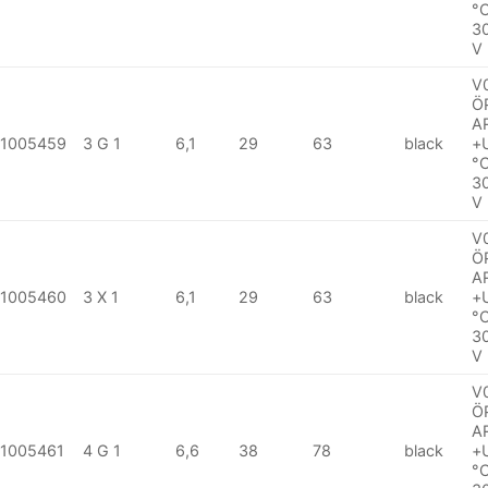
°
3
V
V
Ö
A
1005459
3 G 1
6,1
29
63
black
+
°
3
V
V
Ö
A
1005460
3 X 1
6,1
29
63
black
+
°
3
V
V
Ö
A
1005461
4 G 1
6,6
38
78
black
+
°