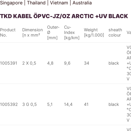
Singapore | Thailand | Vietnam | Australia
TKD KABEL ÖPVC-JZ/OZ ARCTIC +UV BLACK
Outer-
Cu-
Product
Dimension
Weight
sheath
Ø
Index
Va
No.
[n x mm²
[kg/1.000]
colour
[mm]
[kg/km]
V
Ö
A
1005391
2 X 0,5
4,8
9,6
34
black
+
°
3
V
V
Ö
A
1005392
3 G 0,5
5,1
14,4
41
black
+
°
3
V
V