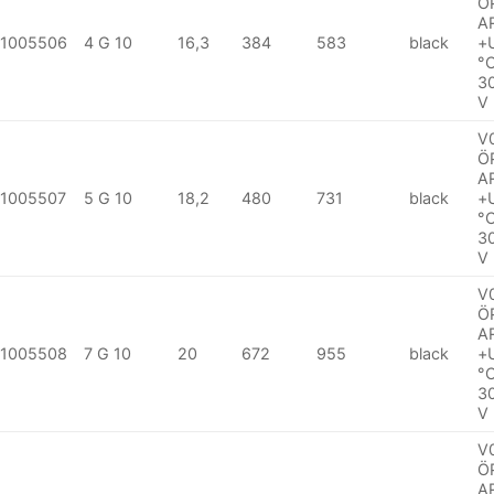
Ö
A
1005506
4 G 10
16,3
384
583
black
+
°
3
V
V
Ö
A
1005507
5 G 10
18,2
480
731
black
+
°
3
V
V
Ö
A
1005508
7 G 10
20
672
955
black
+
°
3
V
V
Ö
A