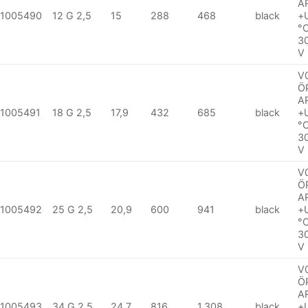
A
1005490
12 G 2,5
15
288
468
black
+
°
3
V
V
Ö
A
1005491
18 G 2,5
17,9
432
685
black
+
°
3
V
V
Ö
A
1005492
25 G 2,5
20,9
600
941
black
+
°
3
V
V
Ö
A
1005493
34 G 2,5
24,7
816
1.308
black
+