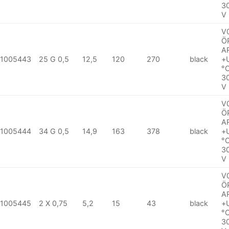
3
V
V
Ö
A
1005443
25 G 0,5
12,5
120
270
black
+
°
3
V
V
Ö
A
1005444
34 G 0,5
14,9
163
378
black
+
°
3
V
V
Ö
A
1005445
2 X 0,75
5,2
15
43
black
+
°
3