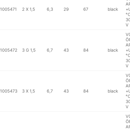
A
1005471
2 X 1,5
6,3
29
67
black
+
°
3
V
V
Ö
A
1005472
3 G 1,5
6,7
43
84
black
+
°
3
V
V
Ö
A
1005473
3 X 1,5
6,7
43
84
black
+
°
3
V
V
Ö
A