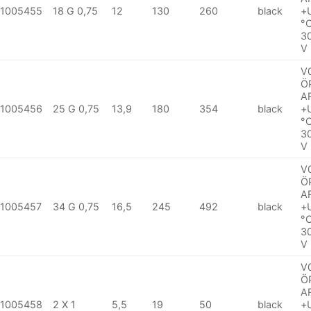
1005455
18 G 0,75
12
130
260
black
+
°
3
V
V
Ö
A
1005456
25 G 0,75
13,9
180
354
black
+
°
3
V
V
Ö
A
1005457
34 G 0,75
16,5
245
492
black
+
°
3
V
V
Ö
A
1005458
2 X 1
5,5
19
50
black
+