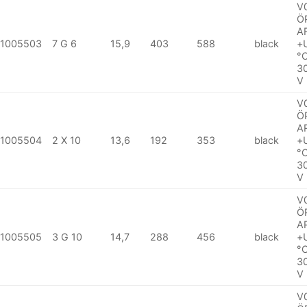
V
Ö
A
1005503
7 G 6
15,9
403
588
black
+
°
3
V
V
Ö
A
1005504
2 X 10
13,6
192
353
black
+
°
3
V
V
Ö
A
1005505
3 G 10
14,7
288
456
black
+
°
3
V
V