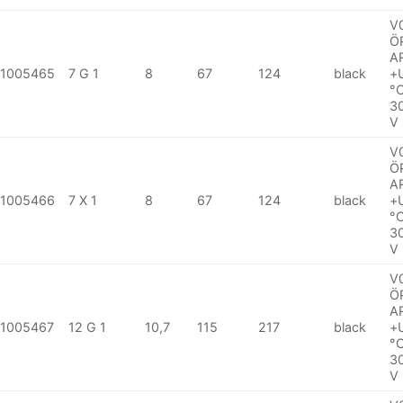
V
Ö
A
1005465
7 G 1
8
67
124
black
+
°
3
V
V
Ö
A
1005466
7 X 1
8
67
124
black
+
°
3
V
V
Ö
A
1005467
12 G 1
10,7
115
217
black
+
°
3
V