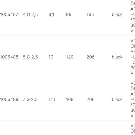
Ö
A
1005487
4 G 2,5
9,1
96
165
black
+
°
3
V
V
Ö
A
1005488
5 G 2,5
10
120
206
black
+
°
3
V
V
Ö
A
1005489
7 G 2,5
11,1
168
266
black
+
°
3
V
V
Ö