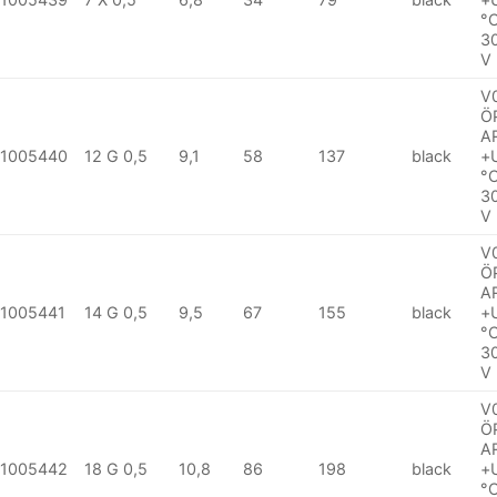
°
3
V
V
Ö
A
1005440
12 G 0,5
9,1
58
137
black
+
°
3
V
V
Ö
A
1005441
14 G 0,5
9,5
67
155
black
+
°
3
V
V
Ö
A
1005442
18 G 0,5
10,8
86
198
black
+
°