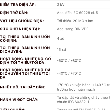
KIỂM TRA ĐIỆN ÁP:
3 kV
ĐIỆN TRỞ DẪN:
Acc. đến IEC 60228 cl. 5
VẬT LIỆU CHỐNG ĐIỆN:
Tối thiểu. 20 MΩ x km
SỨC CHỨA HIỆN TẠI:
Acc. sang DIN VDE
TỐI THIỂU. BÁN KÍNH UỐN
4 xd
CỐ ĐỊNH:
TỐI THIỂU. BÁN KÍNH UỐN
15 xd
DI CHUYỂN:
HOẠT ĐỘNG. NHIỆT ĐỘ. CỐ
-60°C / +80°C
ĐỊNH TỐI THIỂU/TỐI ĐA:
HOẠT ĐỘNG. NHIỆT ĐỘ. ĐÃ
-40°C / +70°C
DI CHUYỂN TỐI THIỂU/TỐI
ĐA:
+70 °C khi vận hành; +140 °C t
NHIỆT ĐỘ. TẠI DÂY DẪN:
trường hợp ngắn mạch
Tự dập tắt và chống cháy theo t
HÀNH VI ĐỐT CHÁY:
chuẩn IEC 60332-1
TIÊU CHUẨN:
Tương tự với EN 50525-2-51