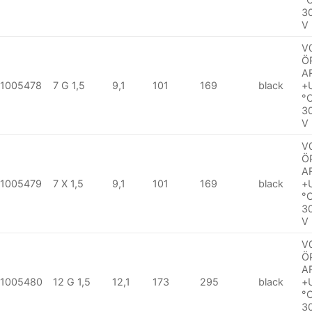
3
V
V
Ö
A
1005478
7 G 1,5
9,1
101
169
black
+
°
3
V
V
Ö
A
1005479
7 X 1,5
9,1
101
169
black
+
°
3
V
V
Ö
A
1005480
12 G 1,5
12,1
173
295
black
+
°
3