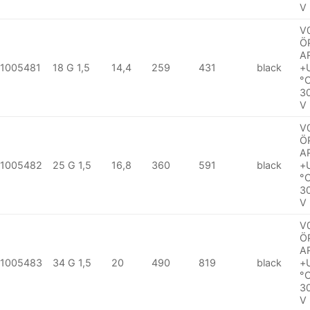
V
V
Ö
A
1005481
18 G 1,5
14,4
259
431
black
+
°
3
V
V
Ö
A
1005482
25 G 1,5
16,8
360
591
black
+
°
3
V
V
Ö
A
1005483
34 G 1,5
20
490
819
black
+
°
3
V