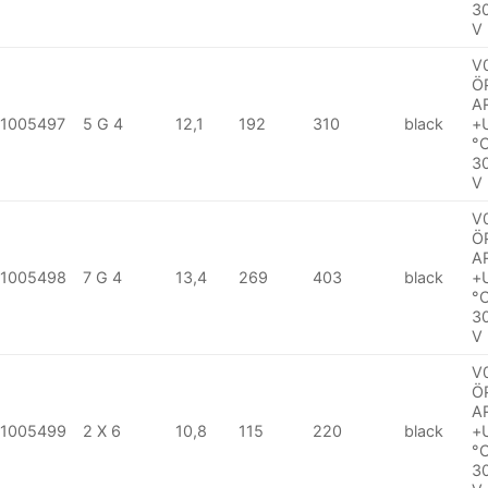
3
V
V
Ö
A
1005497
5 G 4
12,1
192
310
black
+
°
3
V
V
Ö
A
1005498
7 G 4
13,4
269
403
black
+
°
3
V
V
Ö
A
1005499
2 X 6
10,8
115
220
black
+
°
3