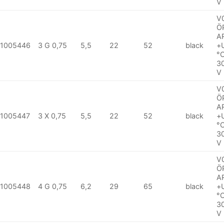
V
V
Ö
A
1005446
3 G 0,75
5,5
22
52
black
+
°
3
V
V
Ö
A
1005447
3 X 0,75
5,5
22
52
black
+
°
3
V
V
Ö
A
1005448
4 G 0,75
6,2
29
65
black
+
°
3
V