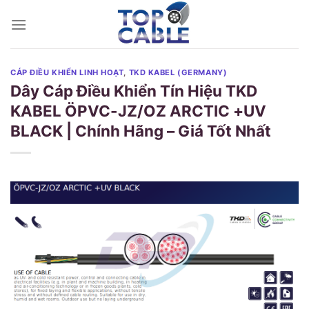
Skip
to
content
CÁP ĐIỀU KHIỂN LINH HOẠT
,
TKD KABEL (GERMANY)
Dây Cáp Điều Khiển Tín Hiệu TKD
KABEL ÖPVC-JZ/OZ ARCTIC +UV
BLACK | Chính Hãng – Giá Tốt Nhất