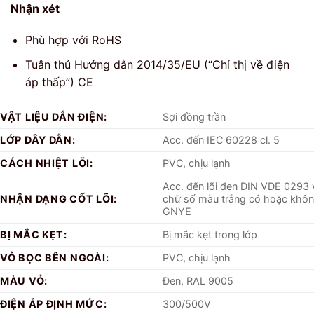
Nhận xét
Phù hợp với RoHS
Tuân thủ Hướng dẫn 2014/35/EU (“Chỉ thị về điện
áp thấp”) CE
VẬT LIỆU DẪN ĐIỆN:
Sợi đồng trần
LỚP DÂY DẪN:
Acc. đến IEC 60228 cl. 5
CÁCH NHIỆT LÕI:
PVC, chịu lạnh
Acc. đến lõi đen DIN VDE 0293 
NHẬN DẠNG CỐT LÕI:
chữ số màu trắng có hoặc khô
GNYE
BỊ MẮC KẸT:
Bị mắc kẹt trong lớp
VỎ BỌC BÊN NGOÀI:
PVC, chịu lạnh
MÀU VỎ:
Đen, RAL 9005
ĐIỆN ÁP ĐỊNH MỨC:
300/500V