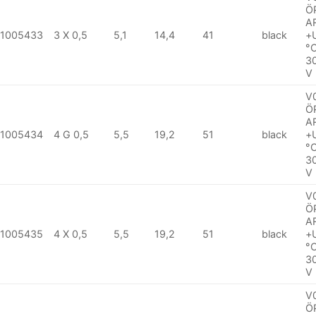
Ö
A
1005433
3 X 0,5
5,1
14,4
41
black
+
°
3
V
V
Ö
A
1005434
4 G 0,5
5,5
19,2
51
black
+
°
3
V
V
Ö
A
1005435
4 X 0,5
5,5
19,2
51
black
+
°
3
V
V
Ö