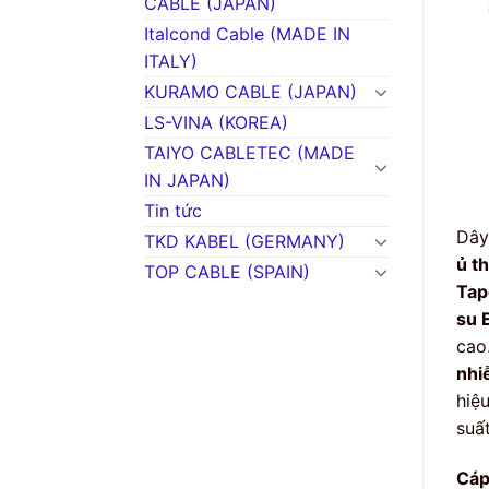
CABLE (JAPAN)
Italcond Cable (MADE IN
ITALY)
KURAMO CABLE (JAPAN)
LS-VINA (KOREA)
TAIYO CABLETEC (MADE
IN JAPAN)
Tin tức
Dây
TKD KABEL (GERMANY)
ủ t
TOP CABLE (SPAIN)
Tap
su 
cao
nhi
hiệ
suấ
Cáp