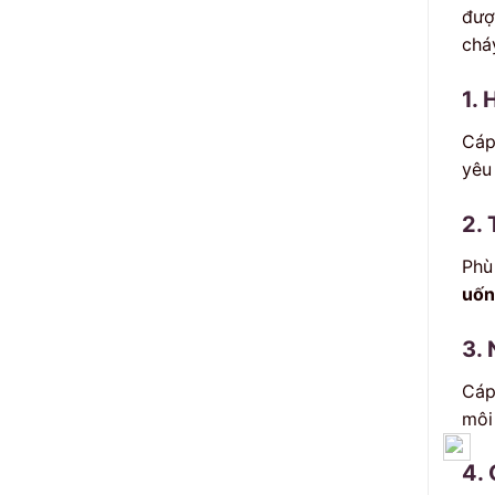
đượ
chá
1. 
Cáp
yêu
2. 
Phù
uốn
3.
Cáp
môi
4.