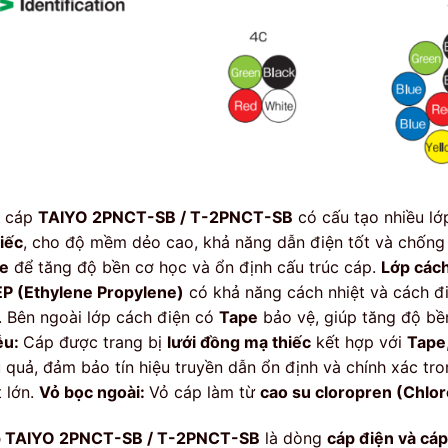
 cáp
TAIYO 2PNCT-SB / T-2PNCT-SB
có cấu tạo nhiều lớ
hiếc
, cho độ mềm dẻo cao, khả năng dẫn điện tốt và chống
e
để tăng độ bền cơ học và ổn định cấu trúc cáp.
Lớp các
EP (Ethylene Propylene)
có khả năng cách nhiệt và cách đi
. Bên ngoài lớp cách điện có
Tape
bảo vệ, giúp tăng độ bền
ễu:
Cáp được trang bị
lưới đồng mạ thiếc
kết hợp với
Tape
u quả, đảm bảo tín hiệu truyền dẫn ổn định và chính xác tro
t lớn.
Vỏ bọc ngoài:
Vỏ cáp làm từ
cao su cloropren (Chlo
 TAIYO 2PNCT-SB / T-2PNCT-SB
là dòng
cáp điện và cáp