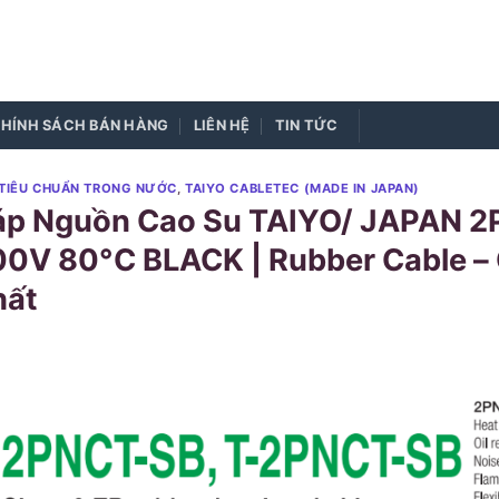
HÍNH SÁCH BÁN HÀNG
LIÊN HỆ
TIN TỨC
 TIÊU CHUẨN TRONG NƯỚC
,
TAIYO CABLETEC (MADE IN JAPAN)
áp Nguồn Cao Su TAIYO/ JAPAN 
0V 80°C BLACK | Rubber Cable – 
hất