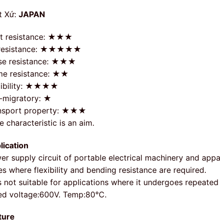
t Xứ:
JAPAN
t resistance: ★★★
 resistance: ★★★★★
se resistance: ★★★
me resistance: ★★
xibility: ★★★★
-migratory: ★
nsport property: ★★★
 characteristic is an aim.
lication
er supply circuit of portable electrical machinery and app
s where flexibility and bending resistance are required.
is not suitable for applications where it undergoes repeate
ed voltage:600V. Temp:80°C.
ture