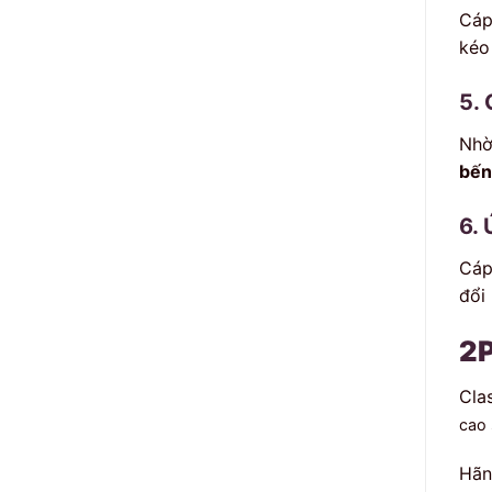
Cáp
kéo 
5.
Nh
bến
6. 
Cáp
đổi 
2
Cla
cao 
Hãn