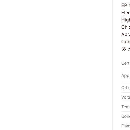
EP r
Elec
Hig
Chl
Abra
Con
(8 
Cert
Appl
Offi
Volt
Temp
Con
Flam