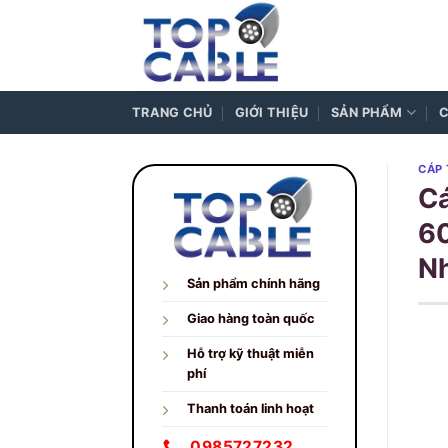
Skip
to
content
TRANG CHỦ
GIỚI THIỆU
SẢN PHẨM
C
CÁP
C
60
N
Sản phẩm chính hãng
Giao hàng toàn quốc
Hỗ trợ kỹ thuật miễn
phí
Thanh toán linh hoạt
0985727232