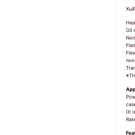
Xuấ
Hea
Oil
Noi
Fla
Fle
non
Tra
※The
App
Pow
case
(It 
Rat
Fea