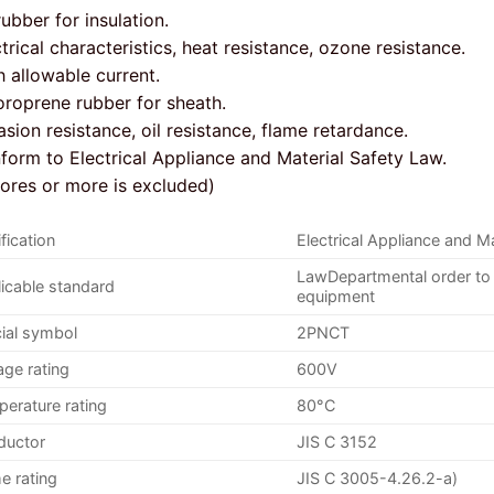
ubber for insulation.
trical characteristics, heat resistance, ozone resistance.
h allowable current.
oroprene rubber for sheath.
sion resistance, oil resistance, flame retardance.
form to Electrical Appliance and Material Safety Law.
cores or more is excluded)
ification
Electrical Appliance and Ma
LawDepartmental order to d
icable standard
equipment
cial symbol
2PNCT
age rating
600V
erature rating
80°C
ductor
JIS C 3152
e rating
JIS C 3005-4.26.2-a)