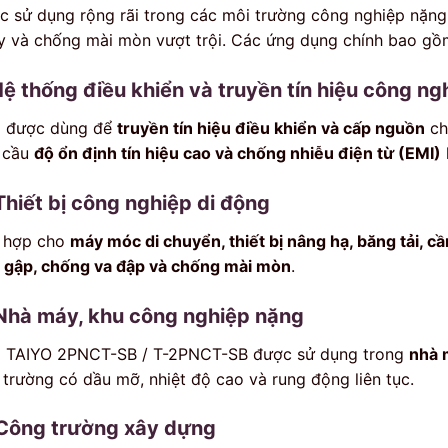
c sử dụng rộng rãi trong các môi trường công nghiệp nặng 
y và chống mài mòn vượt trội. Các ứng dụng chính bao gồ
Hệ thống điều khiển và truyền tín hiệu công ng
 được dùng để
truyền tín hiệu điều khiển và cấp nguồn
ch
 cầu
độ ổn định tín hiệu cao và chống nhiễu điện từ (EMI)
Thiết bị công nghiệp di động
 hợp cho
máy móc di chuyển, thiết bị nâng hạ, băng tải, cầ
 gập, chống va đập và chống mài mòn
.
 Nhà máy, khu công nghiệp nặng
 TAIYO 2PNCT-SB / T-2PNCT-SB được sử dụng trong
nhà m
 trường có dầu mỡ, nhiệt độ cao và rung động liên tục.
 Công trường xây dựng