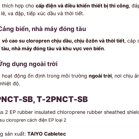
 thích hợp cho
cấp điện và điều khiển thiết bị thi công
, đá
lê, va đập, tiếp xúc dầu và thời tiết.
 Cảng biển, nhà máy đóng tàu
ờ
vỏ cao su cloropren chịu dầu, chịu ôzôn và thời tiết
, cáp
 tàu, nhà máy đóng tàu và khu vực ven biển
.
Ứng dụng ngoài trời
 hoạt động ổn định trong môi trường
ngoài trời
, nơi chịu 
nhiệt độ.
PNCT-SB, T-2PNCT-SB
ss 2 EP rubber insulated chloroprene rubber sheathed shiel
su cloropren cách điện EP loại 2
g sản xuất:
TAIYO Cabletec