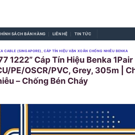
HÍNH SÁCH BÁN HÀNG
LIÊN HỆ
TIN TỨC
A CABLE (SINGAPORE)
,
CÁP TÍN HIỆU VẶN XOẮN CHỐNG NHIỄU BENKA
77 1222” Cáp Tín Hiệu Benka 1Pa
U/PE/OSCR/PVC, Grey, 305m | Ch
iễu – Chống Bén Cháy