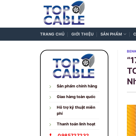
Skip
to
content
TRANG CHỦ
GIỚI THIỆU
SẢN PHẨM
C
BENK
“1
TC
Nh
Sản phẩm chính hãng
Giao hàng toàn quốc
Hỗ trợ kỹ thuật miễn
phí
Thanh toán linh hoạt
0985727232