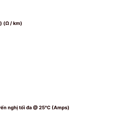
) (Ω / km)
n nghị tối đa @ 25°C (Amps)