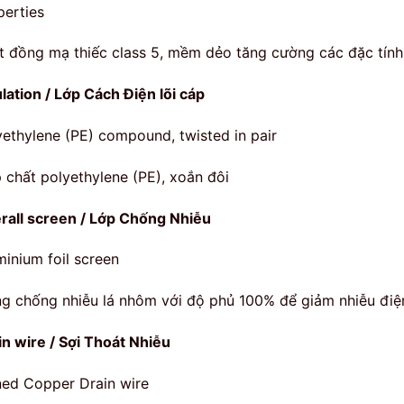
perties
t đồng mạ thiếc class 5, mềm dẻo tăng cường các đặc tín
ulation / Lớp Cách Điện lõi cáp
yethylene (PE) compound, twisted in pair
 chất polyethylene (PE), xoắn đôi
rall screen / Lớp Chống Nhiễu
minium foil screen
g chống nhiễu lá nhôm với độ phủ 100% để giảm nhiễu điệ
in wire / Sợi Thoát Nhiễu
ned Copper Drain wire