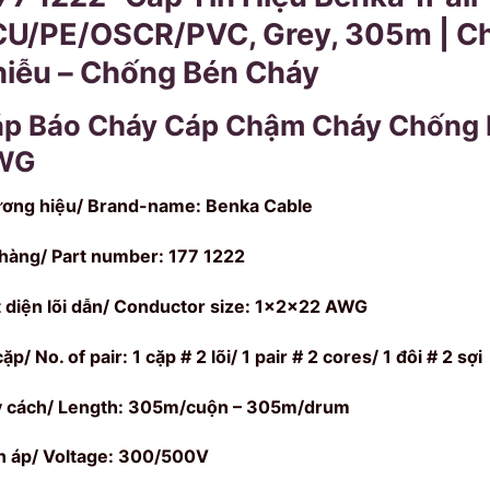
U/PE/OSCR/PVC, Grey, 305m | Ch
iễu – Chống Bén Cháy
p Báo Cháy Cáp Chậm Cháy Chống N
WG
ơng hiệu/ Brand-name: Benka Cable
hàng/ Part number: 177 1222
t diện lõi dẫn/ Conductor size: 1x2x22 AWG
ặp/ No. of pair: 1 cặp # 2 lõi/ 1 pair # 2 cores/ 1 đôi # 2 sợi
 cách/ Length: 305m/cuộn – 305m/drum
n áp/ Voltage: 300/500V