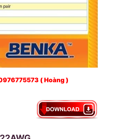
 0976775573 ( Hoàng )
ir 22AWG