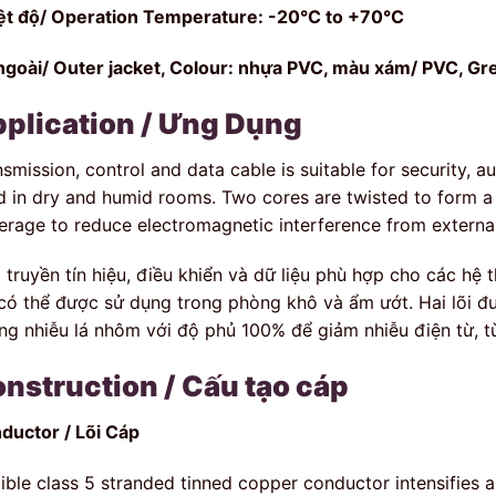
ệt độ/ Operation Temperature: -20°C to +70°C
ngoài/ Outer jacket, Colour: nhựa PVC, màu xám/ PVC, Gre
plication / Ưng Dụng
smission, control and data cable is suitable for security, a
d in dry and humid rooms. Two cores are twisted to form a 
erage to reduce electromagnetic interference from externa
 truyền tín hiệu, điều khiển và dữ liệu phù hợp cho các hệ 
có thể được sử dụng trong phòng khô và ẩm ướt. Hai lõi 
ng nhiễu lá nhôm với độ phủ 100% để giảm nhiễu điện từ, t
nstruction / Cấu tạo cáp
ductor / Lõi Cáp
xible class 5 stranded tinned copper conductor intensifies a