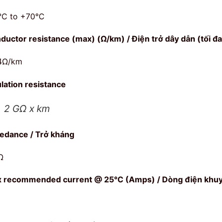
°C to +70°C
ductor resistance (max) (Ω/km) / Điện trở dây dẫn (tối đa
4Ω/km
ulation resistance
2 GΩ x km
edance / Trở kháng
Ω
 recommended current @ 25°C (Amps) / Dòng điện khuyế