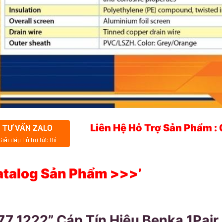
Liên Hệ Hỗ Trợ Sản Phẩm :
atalog Sản Phẩm >>>’
77 1222” Cáp Tín Hiệu Benka 1Pa