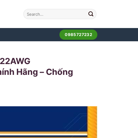
0985727232
ir 22AWG
ính Hãng – Chống