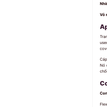
Nhi
Vỏ 
Ap
Tran
use
cov
Cáp
Nó 
chố
Co
Con
Fle