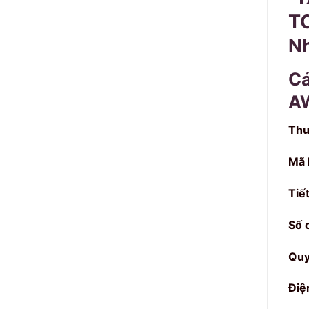
TC
Nh
Cá
A
Thư
Mã 
Tiế
Số c
Quy
Điệ