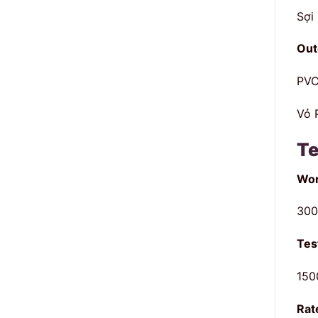
Sợi
Out
PVC
Vỏ 
Te
Wor
300
Tes
150
Rat