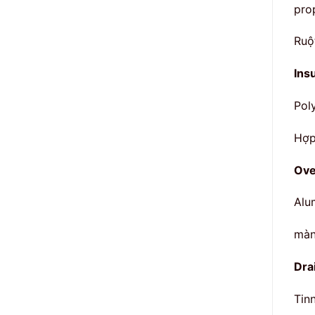
pro
Ruộ
Ins
Pol
Hợp
Ove
Alu
màn
Dra
Tin