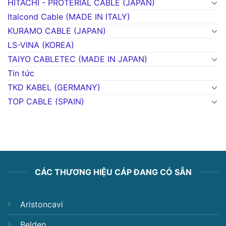
HITACHI - PROTERIAL CABLE (JAPAN)
Italcond Cable (MADE IN ITALY)
KURAMO CABLE (JAPAN)
LS-VINA (KOREA)
TAIYO CABLETEC (MADE IN JAPAN)
Tin tức
TKD KABEL (GERMANY)
TOP CABLE (SPAIN)
CÁC THƯƠNG HIỆU CÁP ĐANG CÓ SẴN
Aristoncavi
Belden