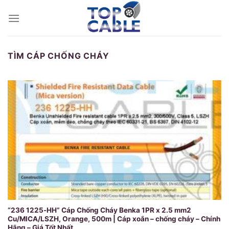
Skip
to
content
TÌM CÁP CHỐNG CHÁY
“236 1225-HH” Cáp Chống Cháy Benka 1PR x 2.5 mm2
Cu/MICA/LSZH, Orange, 500m | Cáp xoắn – chống cháy – Chính
Hãng – Giá Tốt Nhất