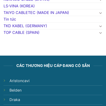
LS-VINA (KOREA)
TAIYO CABLETEC (MADE IN JAPAN)
Tin tức
TKD KABEL (GERMANY)
TOP CABLE (SPAIN)
CÁC THƯƠNG HIỆU CÁP ĐANG CÓ SẴN
Aristoncavi
Belden
Draka