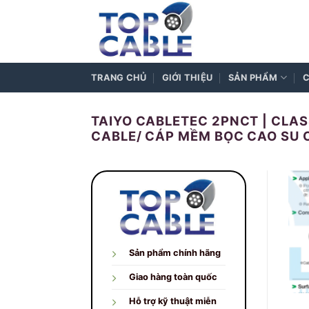
Skip
to
content
TRANG CHỦ
GIỚI THIỆU
SẢN PHẨM
C
TAIYO CABLETEC 2PNCT | CLAS
CABLE/ CÁP MỀM BỌC CAO SU C
Sản phẩm chính hãng
Giao hàng toàn quốc
Hỗ trợ kỹ thuật miễn