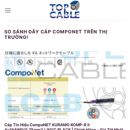
Skip
to
content
SO SÁNH DÂY CÁP COMPONET TRÊN THỊ
TRƯỜNG!
Cáp Tín Hiệu CompoNET KURAMO KOMP-R II
4x19AWG(0.75mm2 ) 90℃ BLACK | Chính Hãng – Giá Tốt Nhất