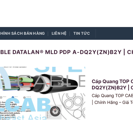
HÍNH SÁCH BÁN HÀNG
LIÊN HỆ
TIN TỨC
BLE DATALAN® MLD PDP A-DQ2Y(ZN)B2Y | CH
Cáp Quang TOP 
DQ2Y(ZN)B2Y | C
Cáp Quang TOP CA
| Chính Hãng – Giá T