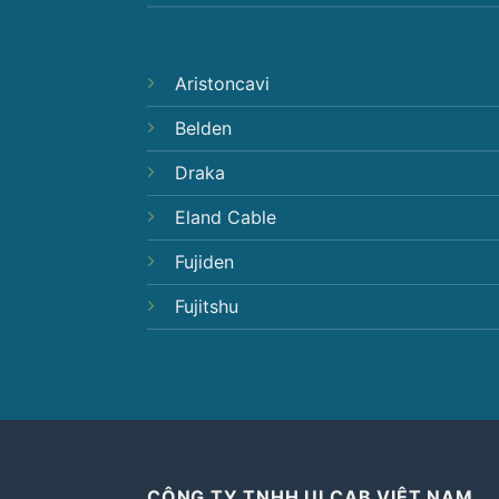
Aristoncavi
Belden
Draka
Eland Cable
Fujiden
Fujitshu
CÔNG TY TNHH ULCAB VIỆT NAM