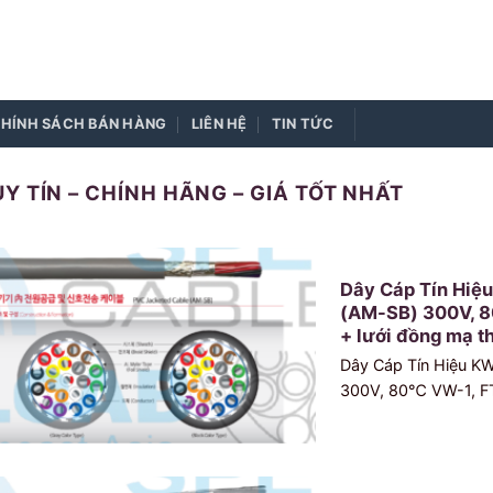
HÍNH SÁCH BÁN HÀNG
LIÊN HỆ
TIN TỨC
Y TÍN – CHÍNH HÃNG – GIÁ TỐT NHẤT
Dây Cáp Tín Hiệ
(AM-SB) 300V, 8
+ lưới đồng mạ th
Dây Cáp Tín Hiệu K
300V, 80℃ VW-1, FT