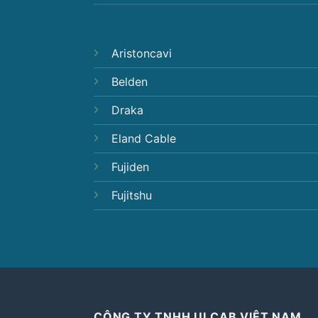
Aristoncavi
Belden
Draka
Eland Cable
Fujiden
Fujitshu
CÔNG TY TNHH ULCAB VIỆT NAM