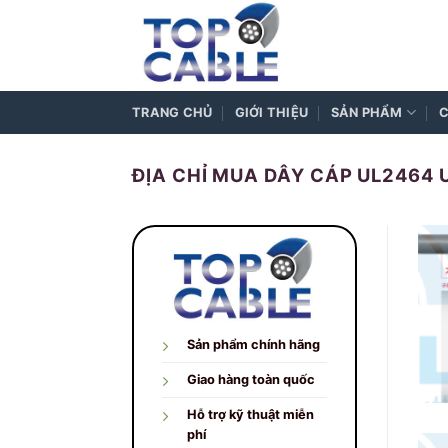
Skip
to
content
TRANG CHỦ
GIỚI THIỆU
SẢN PHẨM
C
ĐỊA CHỈ MUA DÂY CÁP UL2464 U
Sản phẩm chính hãng
Giao hàng toàn quốc
Hỗ trợ kỹ thuật miễn
phí