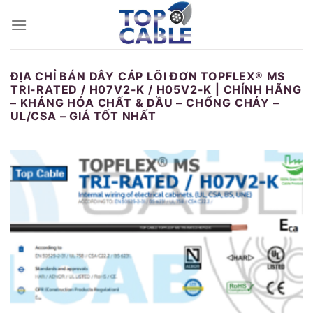
Skip
to
content
ĐỊA CHỈ BÁN DÂY CÁP LÕI ĐƠN TOPFLEX® MS
TRI-RATED / H07V2-K / H05V2-K | CHÍNH HÃNG
– KHÁNG HÓA CHẤT & DẦU – CHỐNG CHÁY –
UL/CSA – GIÁ TỐT NHẤT