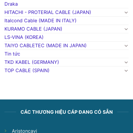
Draka
HITACHI - PROTERIAL CABLE (JAPAN)
Italcond Cable (MADE IN ITALY)
KURAMO CABLE (JAPAN)
LS-VINA (KOREA)
TAIYO CABLETEC (MADE IN JAPAN)
Tin tức
TKD KABEL (GERMANY)
TOP CABLE (SPAIN)
CÁC THƯƠNG HIỆU CÁP ĐANG CÓ SẴN
Aristoncavi