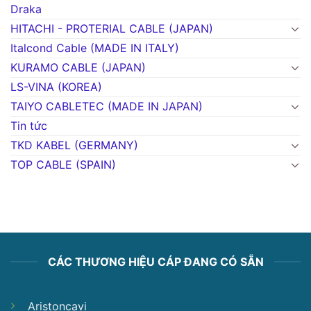
Draka
HITACHI - PROTERIAL CABLE (JAPAN)
Italcond Cable (MADE IN ITALY)
KURAMO CABLE (JAPAN)
LS-VINA (KOREA)
TAIYO CABLETEC (MADE IN JAPAN)
Tin tức
TKD KABEL (GERMANY)
TOP CABLE (SPAIN)
CÁC THƯƠNG HIỆU CÁP ĐANG CÓ SẴN
Aristoncavi