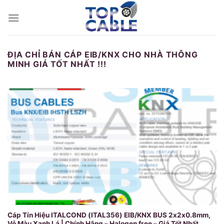
Skip
to
content
ĐỊA CHỈ BÁN CÁP EIB/KNX CHO NHÀ THÔNG
MINH GIÁ TỐT NHẤT !!!
Cáp Tín Hiệu ITALCOND (ITAL356) EIB/KNX BUS 2x2x0.8mm,
Vỏ Màu Xanh Lá | Chính Hãng – Halogen free – Giá Tốt Nhất