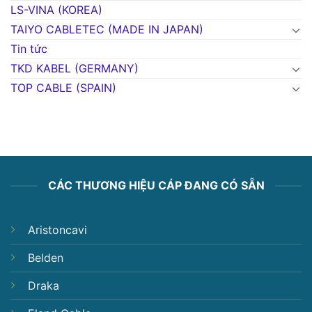
LS-VINA (KOREA)
TAIYO CABLETEC (MADE IN JAPAN)
Tin tức
TKD KABEL (GERMANY)
TOP CABLE (SPAIN)
CÁC THƯƠNG HIỆU CÁP ĐANG CÓ SẴN
Aristoncavi
Belden
Draka