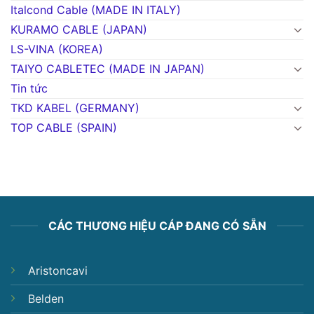
Italcond Cable (MADE IN ITALY)
KURAMO CABLE (JAPAN)
LS-VINA (KOREA)
TAIYO CABLETEC (MADE IN JAPAN)
Tin tức
TKD KABEL (GERMANY)
TOP CABLE (SPAIN)
CÁC THƯƠNG HIỆU CÁP ĐANG CÓ SẴN
Aristoncavi
Belden