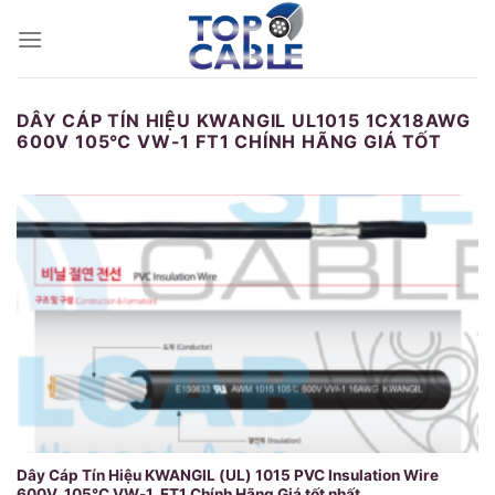
Skip
to
content
DÂY CÁP TÍN HIỆU KWANGIL UL1015 1CX18AWG
600V 105℃ VW-1 FT1 CHÍNH HÃNG GIÁ TỐT
Dây Cáp Tín Hiệu KWANGIL (UL) 1015 PVC Insulation Wire
600V, 105℃ VW-1, FT1 Chính Hãng Giá tốt nhất