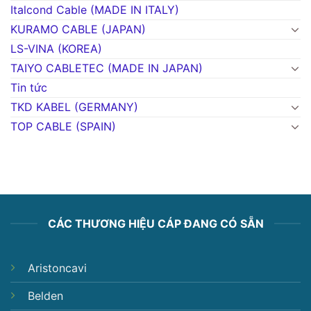
Italcond Cable (MADE IN ITALY)
KURAMO CABLE (JAPAN)
LS-VINA (KOREA)
TAIYO CABLETEC (MADE IN JAPAN)
Tin tức
TKD KABEL (GERMANY)
TOP CABLE (SPAIN)
CÁC THƯƠNG HIỆU CÁP ĐANG CÓ SẴN
Aristoncavi
Belden