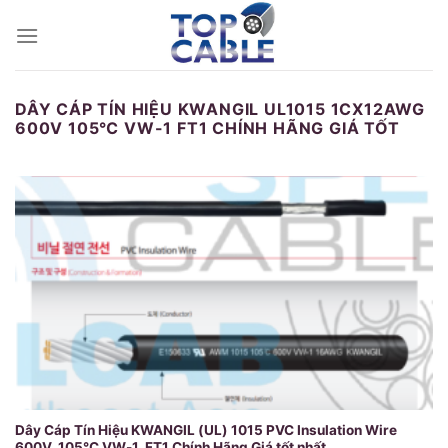
Skip
to
content
DÂY CÁP TÍN HIỆU KWANGIL UL1015 1CX12AWG
600V 105℃ VW-1 FT1 CHÍNH HÃNG GIÁ TỐT
Dây Cáp Tín Hiệu KWANGIL (UL) 1015 PVC Insulation Wire
600V, 105℃ VW-1, FT1 Chính Hãng Giá tốt nhất