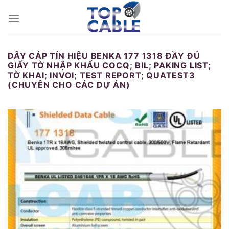
Skip
to
content
DÂY CÁP TÍN HIỆU BENKA 177 1318 ĐẦY ĐỦ
GIẤY TỜ NHẬP KHẨU COCQ; BIL; PAKING LIST;
TỜ KHAI; INVOI; TEST REPORT; QUATEST3
(CHUYÊN CHO CÁC DỰ ÁN)