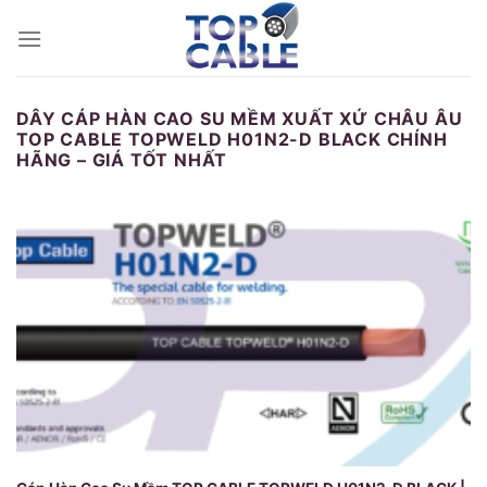
Skip
to
content
DÂY CÁP HÀN CAO SU MỀM XUẤT XỨ CHÂU ÂU
TOP CABLE TOPWELD H01N2-D BLACK CHÍNH
HÃNG – GIÁ TỐT NHẤT