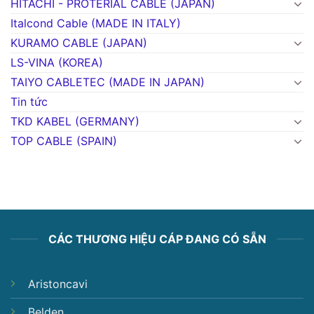
HITACHI - PROTERIAL CABLE (JAPAN)
Italcond Cable (MADE IN ITALY)
KURAMO CABLE (JAPAN)
LS-VINA (KOREA)
TAIYO CABLETEC (MADE IN JAPAN)
Tin tức
TKD KABEL (GERMANY)
TOP CABLE (SPAIN)
CÁC THƯƠNG HIỆU CÁP ĐANG CÓ SẴN
Aristoncavi
Belden