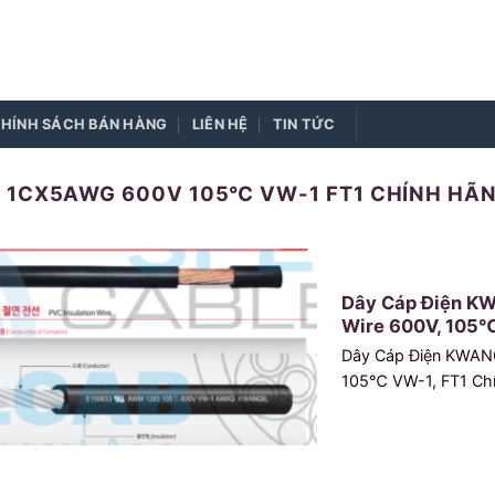
HÍNH SÁCH BÁN HÀNG
LIÊN HỆ
TIN TỨC
3 1CX5AWG 600V 105℃ VW-1 FT1 CHÍNH HÃN
Dây Cáp Điện KW
Wire 600V, 105℃ 
Dây Cáp Điện KWANGI
105℃ VW-1, FT1 Chí