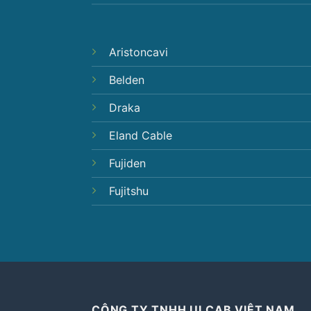
Aristoncavi
Belden
Draka
Eland Cable
Fujiden
Fujitshu
CÔNG TY TNHH ULCAB VIỆT NAM