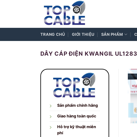
Skip
to
content
TRANG CHỦ
GIỚI THIỆU
SẢN PHẨM
C
DÂY CÁP ĐIỆN KWANGIL UL128
Sản phẩm chính hãng
Giao hàng toàn quốc
Hỗ trợ kỹ thuật miễn
phí