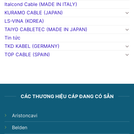
Italcond Cable (MADE IN ITALY)
KURAMO CABLE (JAPAN)
LS-VINA (KOREA)
TAIYO CABLETEC (MADE IN JAPAN)
Tin tức
TKD KABEL (GERMANY)
TOP CABLE (SPAIN)
CÁC THƯƠNG HIỆU CÁP ĐANG CÓ SẴN
Aristoncavi
Belden