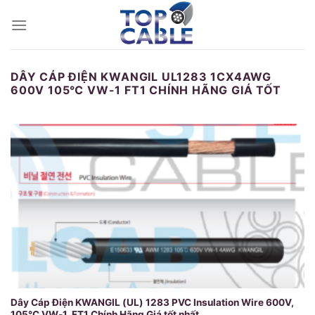
Skip
to
content
DÂY CÁP ĐIỆN KWANGIL UL1283 1CX4AWG
600V 105℃ VW-1 FT1 CHÍNH HÃNG GIÁ TỐT
Dây Cáp Điện KWANGIL (UL) 1283 PVC Insulation Wire 600V,
105℃ VW-1, FT1 Chính Hãng Giá tốt nhất