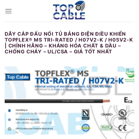
Skip
to
content
DÂY CÁP ĐẤU NỐI TỦ BẢNG ĐIỆN ĐIỀU KHIỂN
TOPFLEX® MS TRI-RATED / H07V2-K / H05V2-K
| CHÍNH HÃNG – KHÁNG HÓA CHẤT & DẦU –
CHỐNG CHÁY – UL/CSA – GIÁ TỐT NHẤT