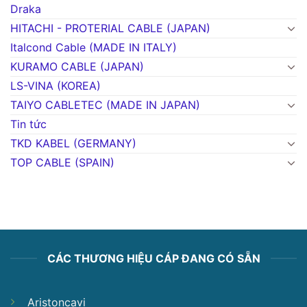
Draka
HITACHI - PROTERIAL CABLE (JAPAN)
Italcond Cable (MADE IN ITALY)
KURAMO CABLE (JAPAN)
LS-VINA (KOREA)
TAIYO CABLETEC (MADE IN JAPAN)
Tin tức
TKD KABEL (GERMANY)
TOP CABLE (SPAIN)
CÁC THƯƠNG HIỆU CÁP ĐANG CÓ SẴN
Aristoncavi