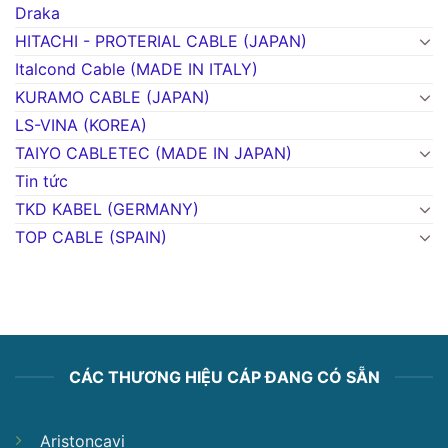
Draka
HITACHI - PROTERIAL CABLE (JAPAN)
Italcond Cable (MADE IN ITALY)
KURAMO CABLE (JAPAN)
LS-VINA (KOREA)
TAIYO CABLETEC (MADE IN JAPAN)
Tin tức
TKD KABEL (GERMANY)
TOP CABLE (SPAIN)
CÁC THƯƠNG HIỆU CÁP ĐANG CÓ SẴN
Aristoncavi