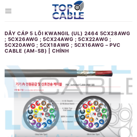
Skip
to
content
DÂY CÁP 5 LÕI KWANGIL (UL) 2464 5CX28AWG
; 5CX26AWG ; 5CX24AWG ; 5CX22AWG ;
5CX20AWG ; 5CX18AWG ; 5CX16AWG – PVC
CABLE (AM-SB) | CHÍNH