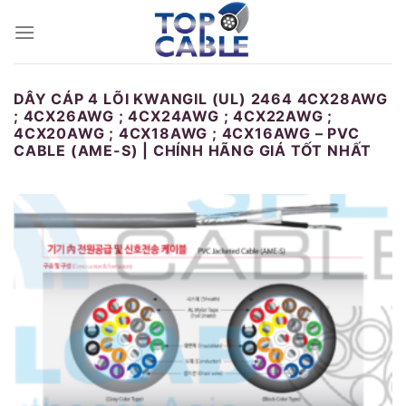
Skip
to
content
DÂY CÁP 4 LÕI KWANGIL (UL) 2464 4CX28AWG
; 4CX26AWG ; 4CX24AWG ; 4CX22AWG ;
4CX20AWG ; 4CX18AWG ; 4CX16AWG – PVC
CABLE (AME-S) | CHÍNH HÃNG GIÁ TỐT NHẤT