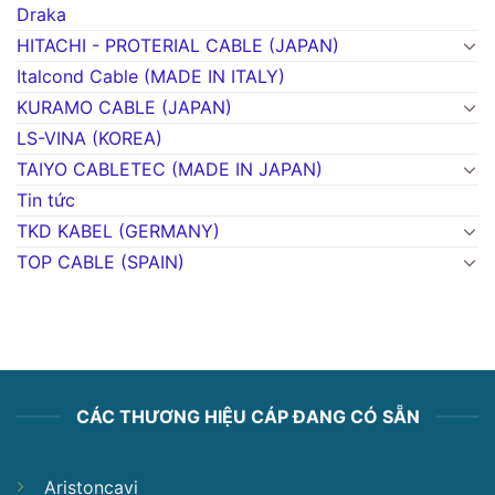
Draka
HITACHI - PROTERIAL CABLE (JAPAN)
Italcond Cable (MADE IN ITALY)
KURAMO CABLE (JAPAN)
LS-VINA (KOREA)
TAIYO CABLETEC (MADE IN JAPAN)
Tin tức
TKD KABEL (GERMANY)
TOP CABLE (SPAIN)
CÁC THƯƠNG HIỆU CÁP ĐANG CÓ SẴN
Aristoncavi