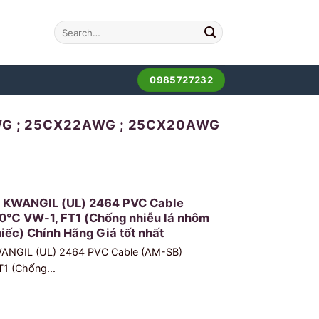
0985727232
WG ; 25CX22AWG ; 25CX20AWG
u KWANGIL (UL) 2464 PVC Cable
0℃ VW-1, FT1 (Chống nhiễu lá nhôm
iếc) Chính Hãng Giá tốt nhất
WANGIL (UL) 2464 PVC Cable (AM-SB)
1 (Chống...