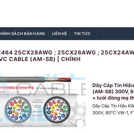
HÍNH SÁCH BÁN HÀNG
LIÊN HỆ
TIN TỨC
) 2464 25CX28AWG ; 25CX26AWG ; 25CX24A
VC CABLE (AM-SB) | CHÍNH
Dây Cáp Tín Hiệ
(AM-SB) 300V, 8
+ lưới đồng mạ th
Dây Cáp Tín Hiệu K
300V, 80℃ VW-1, FT