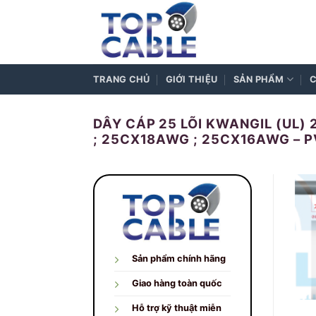
Skip
to
content
TRANG CHỦ
GIỚI THIỆU
SẢN PHẨM
C
DÂY CÁP 25 LÕI KWANGIL (UL
; 25CX18AWG ; 25CX16AWG – P
Sản phẩm chính hãng
Giao hàng toàn quốc
Hỗ trợ kỹ thuật miễn