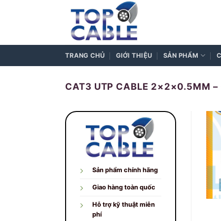
Skip
to
content
TRANG CHỦ
GIỚI THIỆU
SẢN PHẨM
C
CAT3 UTP CABLE 2×2×0.5MM – 
Sản phẩm chính hãng
Giao hàng toàn quốc
Hỗ trợ kỹ thuật miễn
phí