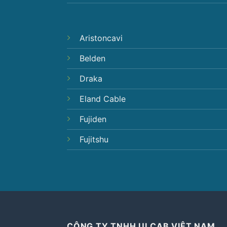
Aristoncavi
Belden
Draka
Eland Cable
Fujiden
Fujitshu
CÔNG TY TNHH ULCAB VIỆT NAM