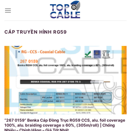
Skip
to
content
CÁP TRUYỀN HÌNH RG59
“267 0159” Benka Cáp Đồng Trục RG59 CCS, alu. foil coverage
100%, alu. braiding coverage ≥ 60%, (305m/roll) | Chống
Nhiễu – Chính Hãng – Giá Tốt Nhất