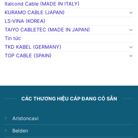
Italcond Cable (MADE IN ITALY)
KURAMO CABLE (JAPAN)
LS-VINA (KOREA)
TAIYO CABLETEC (MADE IN JAPAN)
Tin tức
TKD KABEL (GERMANY)
TOP CABLE (SPAIN)
CÁC THƯƠNG HIỆU CÁP ĐANG CÓ SẴN
Aristoncavi
Belden