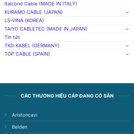
Italcond Cable (MADE IN ITALY)
KURAMO CABLE (JAPAN)
LS-VINA (KOREA)
TAIYO CABLETEC (MADE IN JAPAN)
Tin tức
TKD KABEL (GERMANY)
TOP CABLE (SPAIN)
CÁC THƯƠNG HIỆU CÁP ĐANG CÓ SẴN
Aristoncavi
Belden