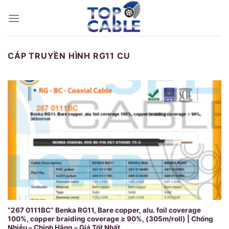
Skip
to
content
CÁP TRUYỀN HÌNH RG11 CU
“267 0111BC” Benka RG11, Bare copper, alu. foil coverage
100%, copper braiding coverage ≥ 90%, (305m/roll) | Chống
Nhiễu – Chính Hãng – Giá Tốt Nhất