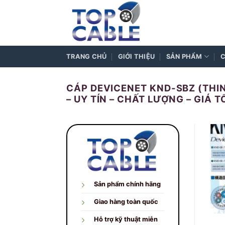
Skip
to
content
TRANG CHỦ
GIỚI THIỆU
SẢN PHẨM
C
CÁP DEVICENET KND-SBZ (THIN
– UY TÍN – CHẤT LƯỢNG – GIÁ 
Sản phẩm chính hãng
Giao hàng toàn quốc
Hỗ trợ kỹ thuật miễn