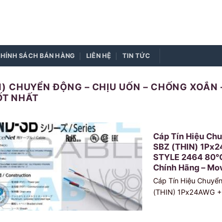
HÍNH SÁCH BÁN HÀNG
LIÊN HỆ
TIN TỨC
) CHUYỂN ĐỘNG – CHỊU UỐN – CHỐNG XOẮN 
TỐT NHẤT
Cáp Tín Hiệu C
SBZ (THIN) 1Px
STYLE 2464 80℃
Chính Hãng – Mov
Cáp Tín Hiệu Chuy
(THIN) 1Px24AWG +