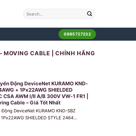
0985727232
– MOVING CABLE | CHÍNH HÃNG
huyển Động DeviceNet KURAMO KND-
24AWG + 1Px22AWG SHIELDED
 CSA AWM Ⅰ/Ⅱ A/B 300V VW-1 FR1 |
ing Cable – Giá Tốt Nhất
ển Động DeviceNet KURAMO KND-SBZ
 1Px22AWG SHIELDED STYLE 2464...