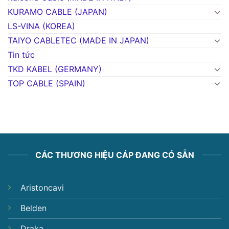
KURAMO CABLE (JAPAN)
LS-VINA (KOREA)
TAIYO CABLETEC (MADE IN JAPAN)
Tin tức
TKD KABEL (GERMANY)
TOP CABLE (SPAIN)
CÁC THƯƠNG HIỆU CÁP ĐANG CÓ SẴN
Aristoncavi
Belden
Draka