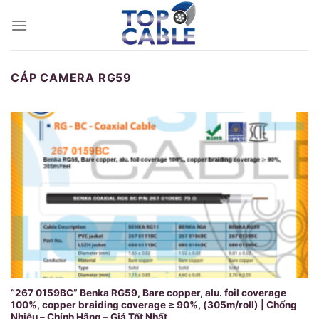
Skip
to
content
CÁP CAMERA RG59
“267 0159BC” Benka RG59, Bare copper, alu. foil coverage
100%, copper braiding coverage ≥ 90%, (305m/roll) | Chống
Nhiễu – Chính Hãng – Giá Tốt Nhất