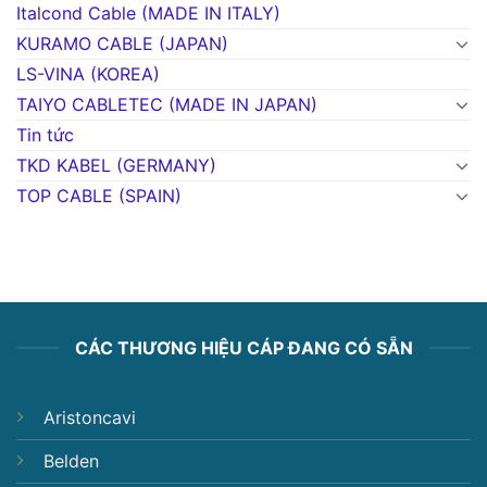
Italcond Cable (MADE IN ITALY)
KURAMO CABLE (JAPAN)
LS-VINA (KOREA)
TAIYO CABLETEC (MADE IN JAPAN)
Tin tức
TKD KABEL (GERMANY)
TOP CABLE (SPAIN)
CÁC THƯƠNG HIỆU CÁP ĐANG CÓ SẴN
Aristoncavi
Belden