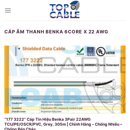
Skip
to
content
CÁP ÂM THANH BENKA 6CORE X 22 AWG
“177 3222” Cáp Tín Hiệu Benka 3Pair 22AWG
TCU/PE/OSCR/PVC, Grey, 305m | Chính Hãng – Chống Nhiễu –
Chống Bén Cháy