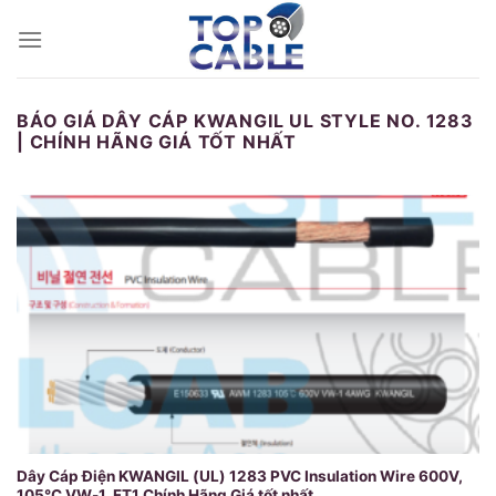
Skip
to
content
BÁO GIÁ DÂY CÁP KWANGIL UL STYLE NO. 1283
| CHÍNH HÃNG GIÁ TỐT NHẤT
Dây Cáp Điện KWANGIL (UL) 1283 PVC Insulation Wire 600V,
105℃ VW-1, FT1 Chính Hãng Giá tốt nhất