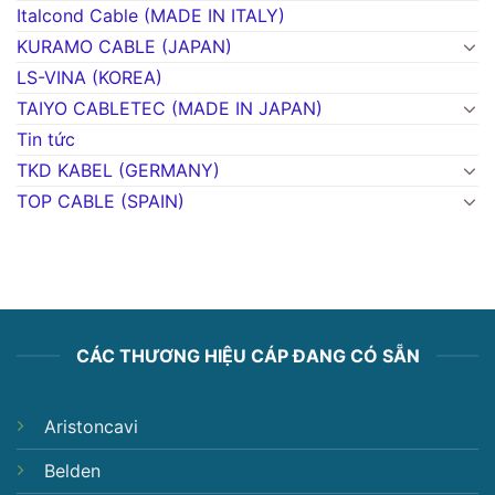
Italcond Cable (MADE IN ITALY)
KURAMO CABLE (JAPAN)
LS-VINA (KOREA)
TAIYO CABLETEC (MADE IN JAPAN)
Tin tức
TKD KABEL (GERMANY)
TOP CABLE (SPAIN)
CÁC THƯƠNG HIỆU CÁP ĐANG CÓ SẴN
Aristoncavi
Belden