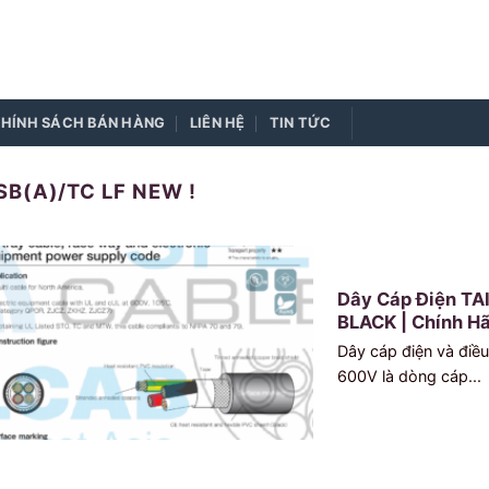
HÍNH SÁCH BÁN HÀNG
LIÊN HỆ
TIN TỨC
B(A)/TC LF NEW !
Dây Cáp Điện TA
BLACK | Chính Hã
Dây cáp điện và điề
600V là dòng cáp...