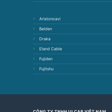
Aristoncavi
Belden
Draka
Eland Cable
Fujiden
Fujitshu
CÔNG TY TNHH ULCAB VIỆT NAM