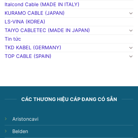
Italcond Cable (MADE IN ITALY)
KURAMO CABLE (JAPAN)
LS-VINA (KOREA)
TAIYO CABLETEC (MADE IN JAPAN)
Tin tức
TKD KABEL (GERMANY)
TOP CABLE (SPAIN)
CÁC THƯƠNG HIỆU CÁP ĐANG CÓ SẴN
Aristoncavi
Belden