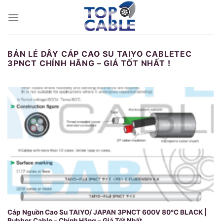
Skip
to
content
BÁN LẺ DÂY CÁP CAO SU TAIYO CABLETEC
3PNCT CHÍNH HÃNG – GIÁ TỐT NHẤT !
Cáp Nguồn Cao Su TAIYO/ JAPAN 3PNCT 600V 80°C BLACK |
Rubber Cable – Chính Hãng – Giá Tốt Nhất